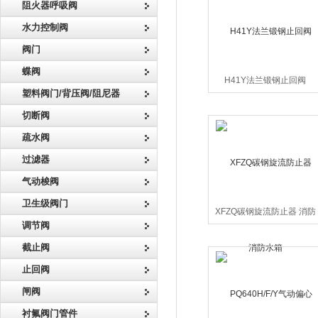
阻火器呼吸阀
水力控制阀
阀门
蝶阀
H41Y法兰锻钢止回阀
塑料阀门/背压阀/阻尼器
切断阀
疏水阀
过滤器
气动梭阀
卫生级阀门
XFZQ碳钢旋流防止器 消防
调节阀
水箱
截止阀
止回阀
闸阀
衬氟阀门管件