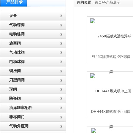
产品目录
你的位置：
首页
>>
产品展示
设备
气动蝶阀
电动蝶阀
旋塞阀
气动球阀
F745X隔膜式遥控浮球阀
电动球阀
调压阀
刀型闸阀
球阀
陶瓷阀
油库罐车配件
DHH44X蝶式缓冲止回阀
非标阀门
气动角座阀