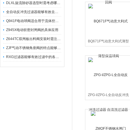
DLXL旋流除砂器选型时需考虑哪些因素？
全自动反冲洗过滤器能够有效去除不同粒径的固体杂
Q941F电动球阀适合用于流体控制需要迅速反应的场合
Z945X电动软密封闸阀的具体应用
Z644TC双闸板出料阀安装时需注意哪些事项？
BQ671F气动意大利式薄型
保温球阀
ZJF气动不锈钢角座阀的特点能够稳定地控制介质流量
RXG过滤器能够有效过滤中的各种杂质
ZPG-I/ZPG-L全自动反冲洗
过滤器 自清洗过滤器