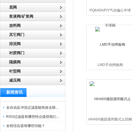
底阀
PQ640H/F/Y气动偏心半球
浆液阀/矿浆阀
阀
放料阀
其它阀门
排泥阀
衬胶阀门
隔膜阀
LMD手动闸板阀
针型阀
减压阀
新闻资讯
全自动反冲洗过滤器能有效去除过滤介质上的杂质
RXG过滤器有哪些特点值得我们选择？
HH49X微阻缓闭蝶式止回阀
全程综合器有哪些功能？