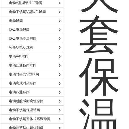
电动V型调节法兰球阀
电动不锈钢V型法兰球阀
电动球阀
防爆电动球阀
防爆电动高温球阀
智能型电动球阀
电动V型球阀
电动四通换向球阀
电动对夹式V型球阀
电动意式对夹球阀
电动四通球阀
电动耐酸碱耐腐蚀球阀
电动不锈钢保温球阀
电动不锈钢整体式高温球阀
电动调节型内螺纹球阀