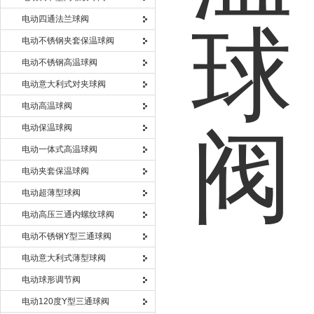
电动四通法兰球阀
电动不锈钢夹套保温球阀
电动不锈钢高温球阀
电动意大利式对夹球阀
电动高温球阀
电动保温球阀
电动一体式高温球阀
电动夹套保温球阀
电动超薄型球阀
电动高压三通内螺纹球阀
电动不锈钢Y型三通球阀
电动意大利式薄型球阀
电动球形调节阀
电动120度Y型三通球阀