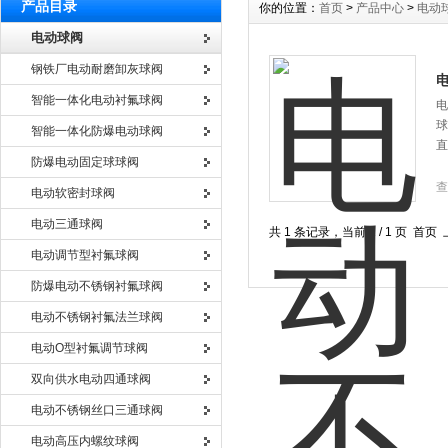
产品目录
你的位置：
首页
>
产品中心
>
电动
电动球阀
钢铁厂电动耐磨卸灰球阀
智能一体化电动衬氟球阀
电
球
智能一体化防爆电动球阀
直
防爆电动固定球球阀
查
电动软密封球阀
电动三通球阀
共 1 条记录，当前 1 / 1 页 
电动调节型衬氟球阀
防爆电动不锈钢衬氟球阀
电动不锈钢衬氟法兰球阀
电动O型衬氟调节球阀
双向供水电动四通球阀
电动不锈钢丝口三通球阀
电动高压内螺纹球阀