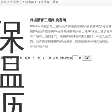
：
首页
>
产品中心
>
旋塞阀
>
保温沥青三通阀
保温沥青三通阀 旋塞阀
BX44W保温沥青三通阀/沥青保温旋塞阀/沥青旋塞阀/沥青旋
搅拌站沥青旋塞阀/高温导热油拌热沥青三通阀/保温三通沥青
有二通和三通的形式。在阀体两侧装有夹套接口，可注入蒸汽
固。沥青旋塞阀采用喷涂高温漆，使漆面更不容易变色脱落。
查看详细介绍
记录，当前 1 / 1 页 首页 上一页 下一页 末页 跳转到第
页