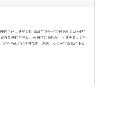
塞阀/拌合站三通沥青阀/高温导热油拌热保温沥青旋塞阀/
阀是在旋塞阀的基础上在阀体外部焊装了金属夹套，分别
、导热油或其它过热气体，以防止沥青在常温状态下凝