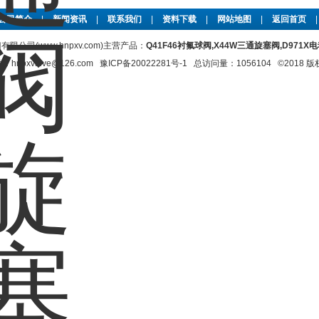
公司简介
|
新闻资讯
|
联系我们
|
资料下载
|
网站地图
|
返回首页
限公司(www.hnpxv.com)主营产品：
Q41F46衬氟球阀,X44W三通旋塞阀,D971
xvalve@126.com
豫ICP备20022281号-1
总访问量：1056104 ©2018