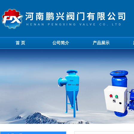
首 页
公司简介
产品展示