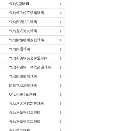
气动V型球阀
气动带手轮不锈钢球阀
气动四通法兰球阀
气动意式对夹球阀
气动耐酸碱耐腐蚀球阀
气动四通球阀
气动不锈钢夹套保温球阀
气动不锈钢一体式高温球阀
气动四通换向球阀
防爆气动法兰球阀
Q41F46衬氟球阀
气动意大利式对夹球阀
气动不锈钢保温球阀
气动不锈钢高温球阀
气动高温球阀