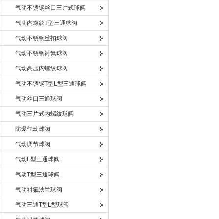
气动不锈钢丝口三片式球阀
气动内螺纹T型三通球阀
气动不锈钢丝扣球阀
气动不锈钢衬氟球阀
气动高压内螺纹球阀
气动不锈钢T型L型三通球阀
气动丝口三通球阀
气动三片式内螺纹球阀
防爆气动球阀
气动调节球阀
气动L型三通球阀
气动T型三通球阀
气动衬氟法兰球阀
气动三通T型L型球阀