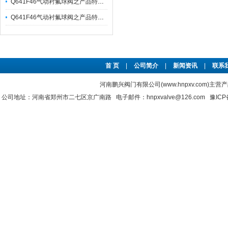
Q641F46气动衬氟球阀之产品特点及其气动执行器
Q641F46气动衬氟球阀之产品特点及其技术参数和性能
首 页
|
公司简介
|
新闻资讯
|
联系
河南鹏兴阀门有限公司(www.hnpxv.com)主营
公司地址：河南省郑州市二七区京广南路 电子邮件：hnpxvalve@126.com
豫ICP