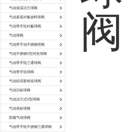
气动保温法兰球阀
气动釜底衬氟放料球阀
气动带手轮衬氟球阀
气动球阀
气动带手动不锈钢球阀
气动不锈钢V型对夹球阀
气动带手轮三通球阀
气动带手轮球阀
气动硅溶胶铸造球阀
气动日标球阀
气动法兰式V型球阀
气动美标球阀
防爆气动球阀
气动带手轮不锈钢三通球阀