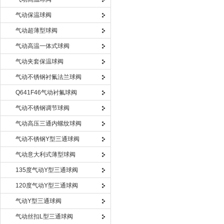
气动保温球阀
气动超薄型球阀
气动高温一体式球阀
气动夹套保温球阀
气动不锈钢衬氟法兰球阀
Q641F46气动衬氟球阀
气动不锈钢调节球阀
气动高压三通内螺纹球阀
气动不锈钢Y型三通球阀
气动意大利式薄型球阀
135度气动Y型三通球阀
120度气动Y型三通球阀
气动Y型三通球阀
气动丝扣L型三通球阀