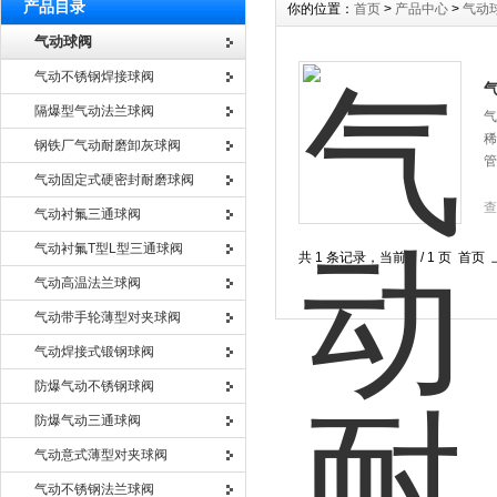
产品目录
你的位置：
首页
>
产品中心
>
气动
气动球阀
气动不锈钢焊接球阀
隔爆型气动法兰球阀
气
稀
钢铁厂气动耐磨卸灰球阀
管
气动固定式硬密封耐磨球阀
查
气动衬氟三通球阀
气动衬氟T型L型三通球阀
共 1 条记录，当前 1 / 1 页 
气动高温法兰球阀
气动带手轮薄型对夹球阀
气动焊接式锻钢球阀
防爆气动不锈钢球阀
防爆气动三通球阀
气动意式薄型对夹球阀
气动不锈钢法兰球阀