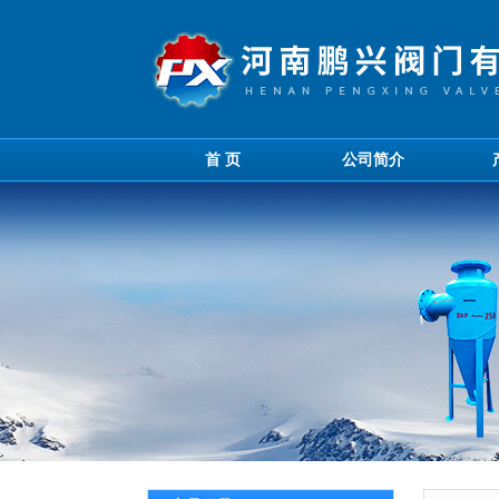
首 页
公司简介