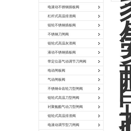
电液动不锈钢插板阀
杠杆式高温排渣阀
链轮不锈钢插板阀
不锈钢刀闸阀
链轮式高温灰渣阀
液动不锈钢插板阀
带定位器气动调节刀闸阀
电动闸板阀
气动闸板阀
不锈钢伞齿轮刀型闸阀
链轮式高温刀型闸阀
衬聚氨酯气动刀型闸阀
链轮式高温排渣阀
电液动调节型刀闸阀