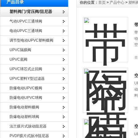
产品目录
你的位置：
首页
>
产品中心
>
塑料
塑料阀门/背压阀/阻尼器
气动UPVC三通球阀
电动UPVC三通球阀
带
动
调节型电动UPVC塑料蝶阀
空
UPVC隔膜阀
查
UPVC底阀
UPVC球芯式止回阀
UPVC塑料Y型过滤器
U
防爆电动UPVC蝶阀
动
料
防爆电动UPVC球阀
防爆电动塑料蝶阀
查
防爆电动塑料球阀
法兰膜片式脉动阻尼器
U
PVDF膜片式脉冲阻尼器