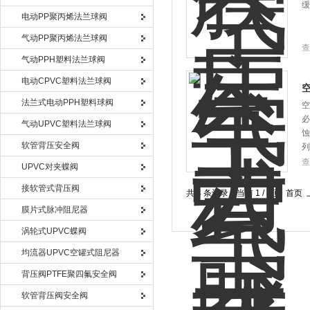
缓
电动PP聚丙烯法兰球阀
气动PP聚丙烯法兰球阀
查
气动PPH塑料法兰球阀
电动CPVC塑料法兰球阀
法兰式电动PPH塑料球阀
空
必
气动UPVC塑料法兰球阀
蚀
软管背压安全阀
列
查
UPVC对夹蝶阀
接软管式背压阀
共 4 条记录，当前 1 / 1 页 
膜片式脉冲阻尼器
涡轮式UPVC蝶阀
均流器UPVC空罐式阻尼器
背压阀PTFE聚四氟安全阀
软管背压阀安全阀