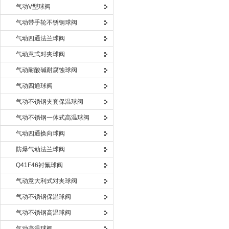
气动V型球阀
气动带手轮不锈钢球阀
气动四通法兰球阀
气动意式对夹球阀
气动耐酸碱耐腐蚀球阀
气动四通球阀
气动不锈钢夹套保温球阀
气动不锈钢一体式高温球阀
气动四通换向球阀
防爆气动法兰球阀
Q41F46衬氟球阀
气动意大利式对夹球阀
气动不锈钢保温球阀
气动不锈钢高温球阀
气动高温球阀