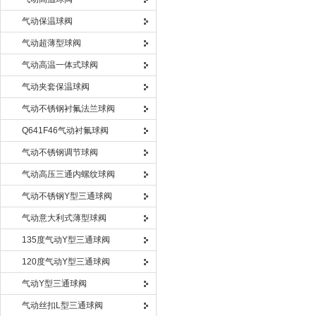
气动保温球阀
气动超薄型球阀
气动高温一体式球阀
气动夹套保温球阀
气动不锈钢衬氟法兰球阀
Q641F46气动衬氟球阀
气动不锈钢调节球阀
气动高压三通内螺纹球阀
气动不锈钢Y型三通球阀
气动意大利式薄型球阀
135度气动Y型三通球阀
120度气动Y型三通球阀
气动Y型三通球阀
气动丝扣L型三通球阀