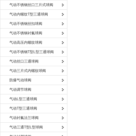
气动不锈钢丝口三片式球阀
气动内螺纹T型三通球阀
气动不锈钢丝扣球阀
气动不锈钢衬氟球阀
气动高压内螺纹球阀
气动不锈钢T型L型三通球阀
气动丝口三通球阀
气动三片式内螺纹球阀
防爆气动球阀
气动调节球阀
气动L型三通球阀
气动T型三通球阀
气动衬氟法兰球阀
气动三通T型L型球阀