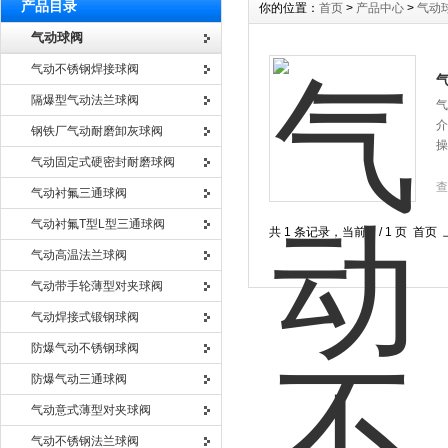
产品目录
你的位置：
首页
>
产品中心
>
气动
气动球阀
气动不锈钢焊接球阀
隔爆型气动法兰球阀
气
介
钢铁厂气动耐磨卸灰球阀
操
气动固定式硬密封耐磨球阀
查
气动衬氟三通球阀
气动衬氟T型L型三通球阀
共 1 条记录，当前 1 / 1 页 
气动高温法兰球阀
气动带手轮薄型对夹球阀
气动焊接式锻钢球阀
防爆气动不锈钢球阀
防爆气动三通球阀
气动意式薄型对夹球阀
气动不锈钢法兰球阀