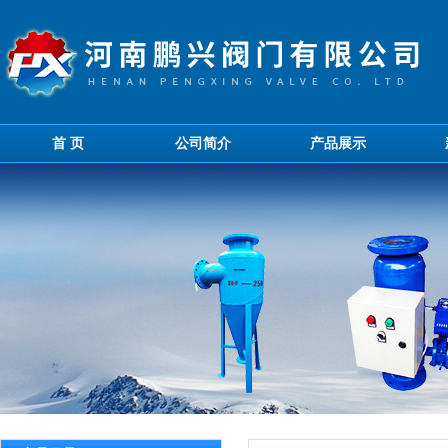
首 页
公司简介
产品展示