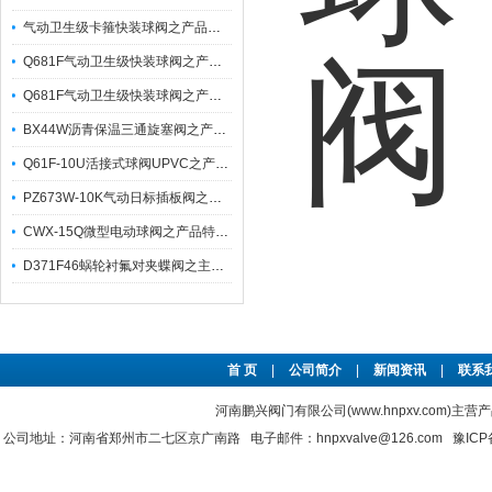
气动卫生级卡箍快装球阀之产品特点及其技术参数
Q681F气动卫生级快装球阀之产品特性与技术参数
Q681F气动卫生级快装球阀之产品特点及附件选项
BX44W沥青保温三通旋塞阀之产品特点及应用
Q61F-10U活接式球阀UPVC之产品优特点及应用
PZ673W-10K气动日标插板阀之产品优特点与原理应用
CWX-15Q微型电动球阀之产品特点及接线方式有哪些？
D371F46蜗轮衬氟对夹蝶阀之主要特点及其零部件材料
首 页
|
公司简介
|
新闻资讯
|
联系
河南鹏兴阀门有限公司(www.hnpxv.com)主营
公司地址：河南省郑州市二七区京广南路 电子邮件：hnpxvalve@126.com
豫ICP