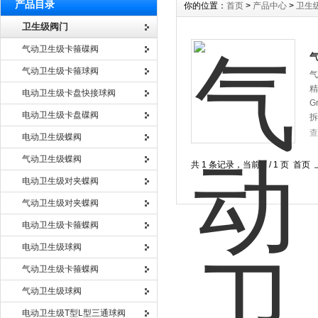
产品目录
你的位置：
首页
>
产品中心
>
卫生
卫生级阀门
气动卫生级卡箍碟阀
气动卫生级卡箍球阀
气
精
电动卫生级卡盘快接球阀
G
电动卫生级卡盘碟阀
拆
查
电动卫生级蝶阀
气动卫生级蝶阀
共 1 条记录，当前 1 / 1 页 
电动卫生级对夹蝶阀
气动卫生级对夹蝶阀
电动卫生级卡箍蝶阀
电动卫生级球阀
气动卫生级卡箍蝶阀
气动卫生级球阀
电动卫生级T型L型三通球阀