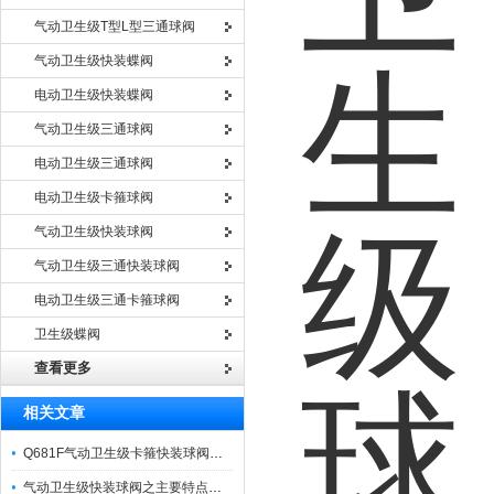
气动卫生级T型L型三通球阀
气动卫生级快装蝶阀
电动卫生级快装蝶阀
气动卫生级三通球阀
电动卫生级三通球阀
电动卫生级卡箍球阀
气动卫生级快装球阀
气动卫生级三通快装球阀
电动卫生级三通卡箍球阀
卫生级蝶阀
查看更多
相关文章
Q681F气动卫生级卡箍快装球阀之主要特点及执行机构特性
气动卫生级快装球阀之主要特点及技术参数性能