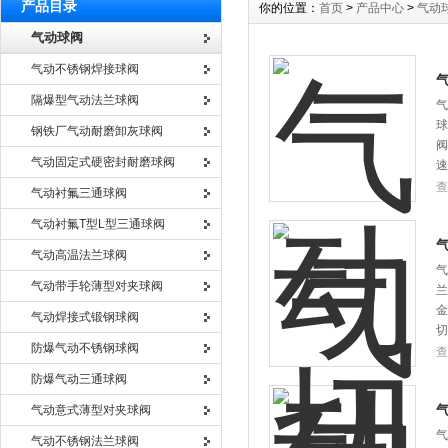
产品目录
你的位置：
首页
>
产品中心
>
气动
气动球阀
气动不锈钢焊接球阀
隔爆型气动法兰球阀
气
球
钢铁厂气动耐磨卸灰球阀
阀
气动固定式硬密封耐磨球阀
速
查
气动衬氟三通球阀
气动衬氟T型L型三通球阀
气动高温法兰球阀
气
气动带手轮薄型对夹球阀
兰
金
气动焊接式锻钢球阀
切
防爆气动不锈钢球阀
查
防爆气动三通球阀
气动意式薄型对夹球阀
气
气动不锈钢法兰球阀