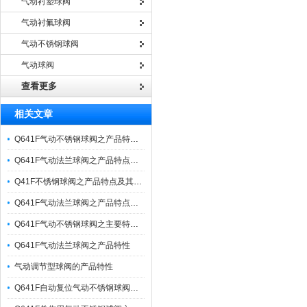
气动衬塑球阀
气动衬氟球阀
气动不锈钢球阀
气动球阀
查看更多
相关文章
Q641F气动不锈钢球阀之产品特点及气动执行器参数
Q641F气动法兰球阀之产品特点及气动执行器参数
Q41F不锈钢球阀之产品特点及其外形尺寸
Q641F气动法兰球阀之产品特点及其气动执行器选型
Q641F气动不锈钢球阀之主要特点及其技术参数性能
Q641F气动法兰球阀之产品特性
气动调节型球阀的产品特性
Q641F自动复位气动不锈钢球阀之产品结构优特点与应用