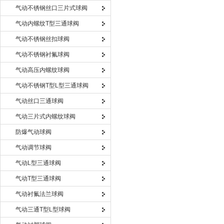
气动不锈钢丝口三片式球阀
气动内螺纹T型三通球阀
气动不锈钢丝扣球阀
气动不锈钢衬氟球阀
气动高压内螺纹球阀
气动不锈钢T型L型三通球阀
气动丝口三通球阀
气动三片式内螺纹球阀
防爆气动球阀
气动调节球阀
气动L型三通球阀
气动T型三通球阀
气动衬氟法兰球阀
气动三通T型L型球阀