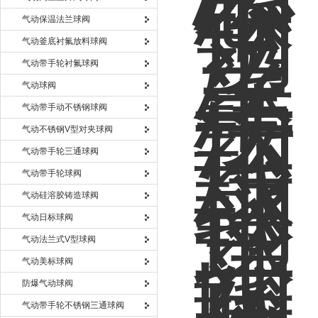
气动保温法兰球阀
气动釜底衬氟放料球阀
气动带手轮衬氟球阀
气动球阀
气动带手动不锈钢球阀
气动不锈钢V型对夹球阀
气动带手轮三通球阀
气动带手轮球阀
气动硅溶胶铸造球阀
气动日标球阀
气动法兰式V型球阀
气动美标球阀
防爆气动球阀
气动带手轮不锈钢三通球阀