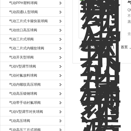
气动PPH塑料球阀
Q
气动四通LL型球阀
不
气动三片式卡箍快装球阀
蒸
气动丝口高压球阀
查
气动三片式球阀
共 6 条记录，当前 1 / 1 页 
气动二片式内螺纹球阀
气动开关型球阀
气动V型调节球阀
气动衬氟放料球阀
气动内螺纹高压球阀
气动高压锻钢球阀
气动带手动衬氟球阀
气动V型调节对夹球阀
气动高压球阀
气动高压三片式球阀