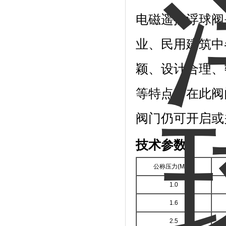
电磁遥控浮球阀
业、民用建筑中
颖、设计合理、
等特点，在此阀
阀门仍可开启或
技术参数：
公称压力(MPa)
1.0
1.6
2.5