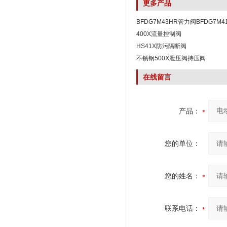
更多产品
BFDG7M43HR管力阀BFDG7M
阀
400X流量控制阀
HS41X防污隔断阀
不锈钢500X泄压阀持压阀
在线留言
产品：
您的单位：
您的姓名：
联系电话：