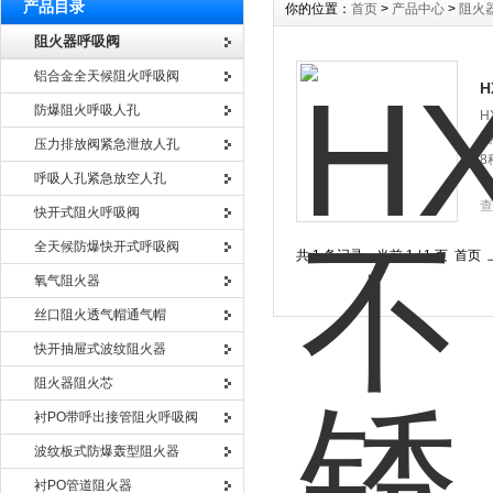
产品目录
你的位置：
首页
>
产品中心
>
阻火
阻火器呼吸阀
铝合金全天候阻火呼吸阀
防爆阻火呼吸人孔
H
选
压力排放阀紧急泄放人孔
8
呼吸人孔紧急放空人孔
查
快开式阻火呼吸阀
全天候防爆快开式呼吸阀
共 1 条记录，当前 1 / 1 页 
氧气阻火器
丝口阻火透气帽通气帽
快开抽屉式波纹阻火器
阻火器阻火芯
衬PO带呼出接管阻火呼吸阀
波纹板式防爆轰型阻火器
衬PO管道阻火器