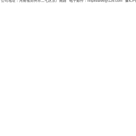
公司地址：河南省郑州市二七区京广南路 电子邮件：hnpxvalve@126.com
豫ICP