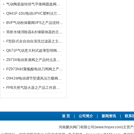
气动陶瓷旋转排气平衡阀圆盘阀的主要特性
Q941F-10U电动UPVC塑料法兰球阀之产品主要特性与应用
BVF气动粉体蝶阀VFS之产品优特点与参数
简析水锤消除器&水锤吸纳器的主要功用与工作原理
F型卧式全自动自清洗过滤器之主要特点及其工作原理
Q671F气动意大利式超薄型球阀之产品特点及性能参数
Z973X电动浆液阀之产品特点及技术参数
PZ973N衬聚氨酯电动刀闸阀之产品优特点与应用
D941W电动调节型通风法兰蝶阀之产品特点及注意事项
FPB天然气阻火器之产品工作原理及产品特点
首 页
|
公司简介
|
新闻资讯
|
联系
河南鹏兴阀门有限公司(www.hnpxv.com)主营