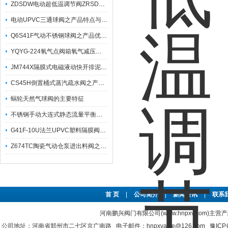
ZDSDW电动超低温调节阀ZRSDW之产品特点及应用
电动UPVC三通球阀之产品特点与技术参数性能
Q6S41F气动不锈钢球阀之产品优特点与工作原理简析
YQYG-224氧气点阀箱氧气减压器之产品使用注意事项分享
JM744X隔膜式电磁液动快开排泥阀之产品性能及其技术参数
CS45H倒置桶式蒸汽疏水阀之产品工作原理及特点
蜗轮天然气球阀的主要特征
不锈钢手动大连式静态流量平衡阀之产品主要特点与规范
G41F-10U法兰UPVC塑料隔膜阀之产品安装与使用及维护
Z674TC陶瓷气动仓泵进出料阀之产品特点及其外形连接尺寸
首 页
|
公司简介
|
新闻资讯
|
联系
河南鹏兴阀门有限公司(www.hnpxv.com)主营
公司地址：河南省郑州市二七区京广南路 电子邮件：hnpxvalve@126.com
豫ICP