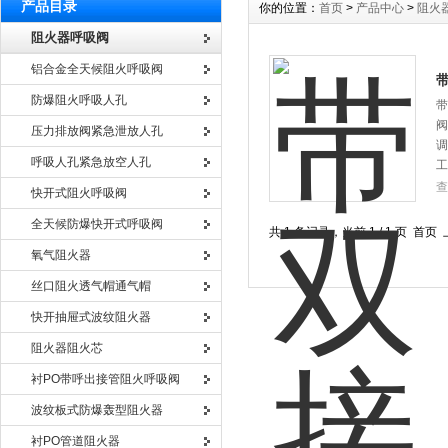
产品目录
你的位置：
首页
>
产品中心
>
阻火
阻火器呼吸阀
铝合金全天候阻火呼吸阀
防爆阻火呼吸人孔
带
阀
压力排放阀紧急泄放人孔
调
呼吸人孔紧急放空人孔
工
查
快开式阻火呼吸阀
全天候防爆快开式呼吸阀
共 1 条记录，当前 1 / 1 页 
氧气阻火器
丝口阻火透气帽通气帽
快开抽屉式波纹阻火器
阻火器阻火芯
衬PO带呼出接管阻火呼吸阀
波纹板式防爆轰型阻火器
衬PO管道阻火器