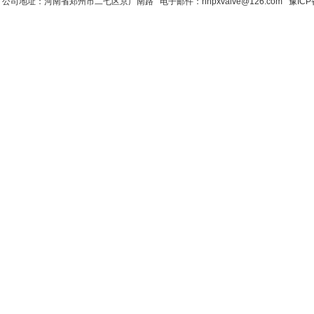
公司地址：河南省郑州市二七区京广南路 电子邮件：hnpxvalve@126.com
豫ICP