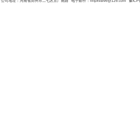
公司地址：河南省郑州市二七区京广南路 电子邮件：hnpxvalve@126.com
豫ICP