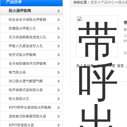
产品目录
你的位置：
首页
>
产品中心
>
阻火
阻火器呼吸阀
铝合金全天候阻火呼吸阀
防爆阻火呼吸人孔
带
上
压力排放阀紧急泄放人孔
8
呼吸人孔紧急放空人孔
查
快开式阻火呼吸阀
全天候防爆快开式呼吸阀
共 1 条记录，当前 1 / 1 页 
氧气阻火器
丝口阻火透气帽通气帽
快开抽屉式波纹阻火器
阻火器阻火芯
衬PO带呼出接管阻火呼吸阀
波纹板式防爆轰型阻火器
衬PO管道阻火器