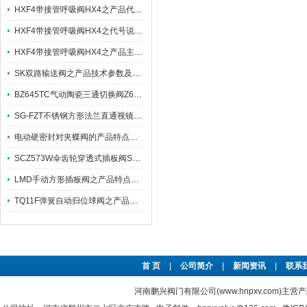
HXF4带接管呼吸阀HX4之产品代号说明与应用
HXF4带接管呼吸阀HX4之代号说明及其外形连接尺寸
HXF4带接管呼吸阀HX4之产品主要特性
SK双路输送阀之产品技术参数及外形连接尺寸
BZ645TC气动陶瓷三通切换阀Z647TC之产品特点及工作原理
SG-FZT不锈钢方形法兰直通视镜SJ-ZT之产品特点与安装维护
电动硬密封对夹蝶阀的产品特点及技术参数
SCZ573W伞齿轮穿透式插板阀SCZ573F之产品优特点与选用
LMD手动方形插板阀之产品特点及其连接尺寸
TQ11F弹簧自动归位球阀之产品主要特性原理
首 页
|
公司简介
|
新闻资讯
|
联系
河南鹏兴阀门有限公司(www.hnpxv.com)主营