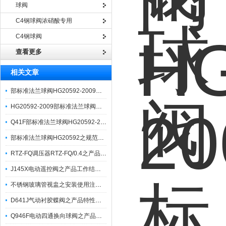
球阀
C4钢球阀浓硝酸专用
C4钢球阀
查看更多
相关文章
部标准法兰球阀HG20592-2009之产品主要特点与标准
HG20592-2009部标准法兰球阀之产品特点及应用
Q41F部标准法兰球阀HG20592-2009之主要特性
部标准法兰球阀HG20592之规范标准与主要特点
RTZ-FQ调压器RTZ-FQ/0.4之产品主要特点与参数
J145X电动遥控阀之产品工作结构原理及其主要特点
不锈钢玻璃管视盅之安装使用注意事项
D641J气动衬胶蝶阀之产品特性与技术应用标准分享
Q946F电动四通换向球阀之产品结构特点及应用场合