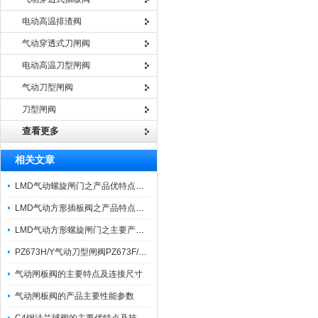
电动高温排渣阀
气动穿透式刀闸阀
电动高温刀型闸阀
气动刀型闸阀
刀型闸阀
查看更多
相关文章
LMD气动螺旋闸门之产品优特点与应用
LMD气动方形插板阀之产品特点及连接尺寸
LMD气动方形螺旋闸门之主要产品特性有哪些？
PZ673H/Y气动刀型闸阀PZ673F/X之产品性能
气动闸板阀的主要特点及连接尺寸
气动闸板阀的产品主要性能参数