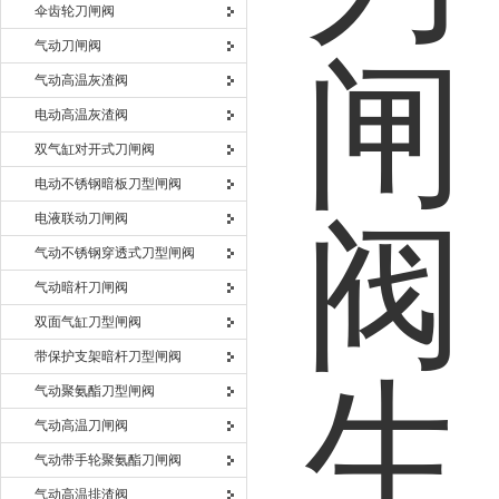
伞齿轮刀闸阀
气动刀闸阀
气动高温灰渣阀
电动高温灰渣阀
双气缸对开式刀闸阀
电动不锈钢暗板刀型闸阀
电液联动刀闸阀
气动不锈钢穿透式刀型闸阀
气动暗杆刀闸阀
双面气缸刀型闸阀
带保护支架暗杆刀型闸阀
气动聚氨酯刀型闸阀
气动高温刀闸阀
气动带手轮聚氨酯刀闸阀
气动高温排渣阀