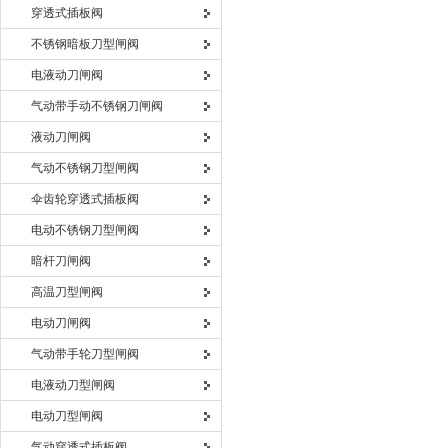
穿透式插板阀
不锈钢暗板刀型闸阀
电液动刀闸阀
气动带手动不锈钢刀闸阀
液动刀闸阀
气动不锈钢刀型闸阀
伞齿轮穿透式插板阀
电动不锈钢刀型闸阀
暗杆刀闸阀
高温刀型闸阀
电动刀闸阀
气动带手轮刀型闸阀
电液动刀型闸阀
电动刀型闸阀
气动穿透式插板阀