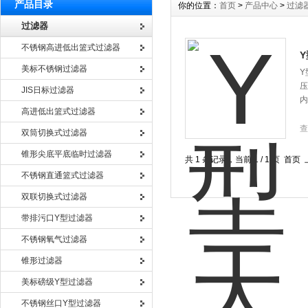
产品目录
你的位置：
首页
>
产品中心
>
过滤
过滤器
不锈钢高进低出篮式过滤器
美标不锈钢过滤器
Y
压
JIS日标过滤器
内
高进低出篮式过滤器
查
双筒切换式过滤器
锥形尖底平底临时过滤器
共 1 条记录，当前 1 / 1 页 
不锈钢直通篮式过滤器
双联切换式过滤器
带排污口Y型过滤器
不锈钢氧气过滤器
锥形过滤器
美标磅级Y型过滤器
不锈钢丝口Y型过滤器