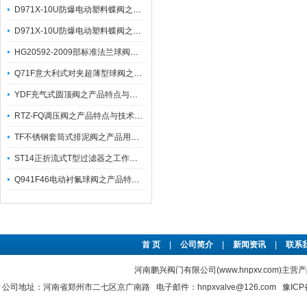
D971X-10U防爆电动塑料蝶阀之产品特性与适用温度
D971X-10U防爆电动塑料蝶阀之产品特点及注意事项
HG20592-2009部标准法兰球阀之产品特点及应用
Q71F意大利式对夹超薄型球阀之产品主要用途及技术参数
YDF充气式圆顶阀之产品特点与应用简析
RTZ-FQ调压阀之产品特点与技术参数应用
TF不锈钢套筒式排泥阀之产品用途说明及其安装与调试
ST14正折流式T型过滤器之工作原理及其产品特点有哪些？
Q941F46电动衬氟球阀之产品特点及其注意事项
首 页
|
公司简介
|
新闻资讯
|
联系
河南鹏兴阀门有限公司(www.hnpxv.com)主营
公司地址：河南省郑州市二七区京广南路 电子邮件：hnpxvalve@126.com
豫ICP