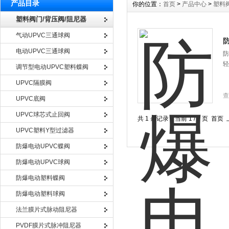
产品目录
你的位置：
首页
>
产品中心
>
塑料
塑料阀门/背压阀/阻尼器
气动UPVC三通球阀
电动UPVC三通球阀
防
轻
调节型电动UPVC塑料蝶阀
UPVC隔膜阀
查
UPVC底阀
UPVC球芯式止回阀
共 1 条记录，当前 1 / 1 页 
UPVC塑料Y型过滤器
防爆电动UPVC蝶阀
防爆电动UPVC球阀
防爆电动塑料蝶阀
防爆电动塑料球阀
法兰膜片式脉动阻尼器
PVDF膜片式脉冲阻尼器