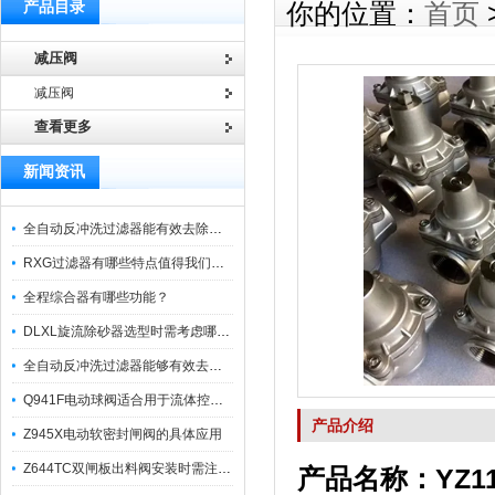
产品目录
你的位置：
首页
减压阀
减压阀
查看更多
新闻资讯
全自动反冲洗过滤器能有效去除过滤介质上的杂质
RXG过滤器有哪些特点值得我们选择？
全程综合器有哪些功能？
DLXL旋流除砂器选型时需考虑哪些因素？
全自动反冲洗过滤器能够有效去除不同粒径的固体杂
Q941F电动球阀适合用于流体控制需要迅速反应的场合
产品介绍
Z945X电动软密封闸阀的具体应用
Z644TC双闸板出料阀安装时需注意哪些事项？
产品名称：YZ1