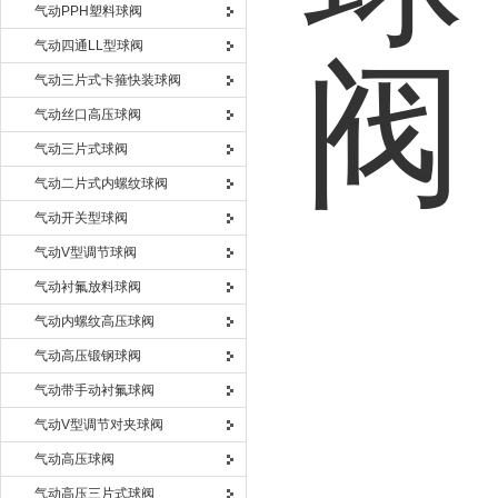
气动PPH塑料球阀
气动四通LL型球阀
气动三片式卡箍快装球阀
气动丝口高压球阀
气动三片式球阀
气动二片式内螺纹球阀
气动开关型球阀
气动V型调节球阀
气动衬氟放料球阀
气动内螺纹高压球阀
气动高压锻钢球阀
气动带手动衬氟球阀
气动V型调节对夹球阀
气动高压球阀
气动高压三片式球阀