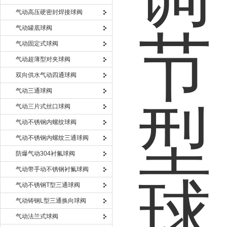
气动高压硬密封焊接球阀
气动罐底球阀
气动固定式球阀
气动超薄型对夹球阀
双向供水气动四通球阀
气动三通球阀
气动三片式丝口球阀
气动不锈钢内螺纹球阀
气动不锈钢内螺纹三通球阀
防爆气动304衬氟球阀
气动带手动不锈钢衬氟球阀
气动不锈钢T型三通球阀
气动铸钢L型三通换向球阀
气动法兰式球阀