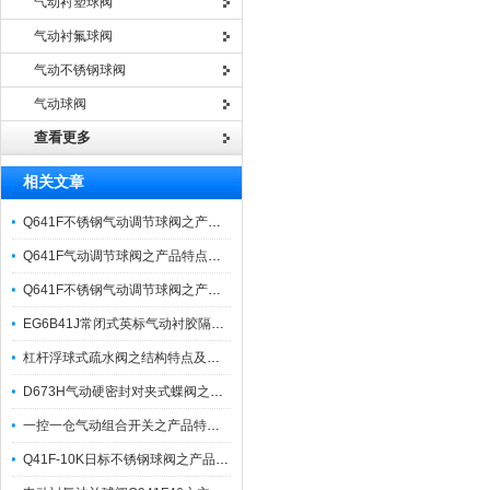
气动衬塑球阀
气动衬氟球阀
气动不锈钢球阀
气动球阀
查看更多
相关文章
Q641F不锈钢气动调节球阀之产品特点与应用
Q641F气动调节球阀之产品特点与附件选项应用
Q641F不锈钢气动调节球阀之产品特点及技术性能
EG6B41J常闭式英标气动衬胶隔膜阀之产品工作原理与参数
杠杆浮球式疏水阀之结构特点及主要性能参数
D673H气动硬密封对夹式蝶阀之产品特点及执行器单双作用区别
一控一仓气动组合开关之产品特点及技术参数
Q41F-10K日标不锈钢球阀之产品特点及结构特征