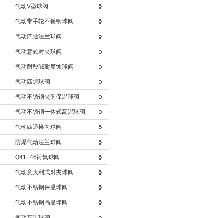
气动V型球阀
气动带手轮不锈钢球阀
气动四通法兰球阀
气动意式对夹球阀
气动耐酸碱耐腐蚀球阀
气动四通球阀
气动不锈钢夹套保温球阀
气动不锈钢一体式高温球阀
气动四通换向球阀
防爆气动法兰球阀
Q41F46衬氟球阀
气动意大利式对夹球阀
气动不锈钢保温球阀
气动不锈钢高温球阀
气动高温球阀