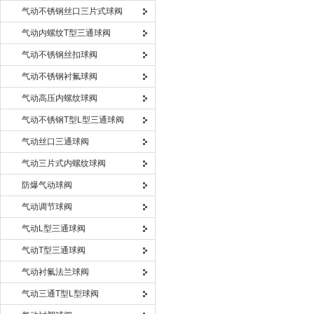
气动不锈钢丝口三片式球阀
气动内螺纹T型三通球阀
气动不锈钢丝扣球阀
气动不锈钢衬氟球阀
气动高压内螺纹球阀
气动不锈钢T型L型三通球阀
气动丝口三通球阀
气动三片式内螺纹球阀
防爆气动球阀
气动调节球阀
气动L型三通球阀
气动T型三通球阀
气动衬氟法兰球阀
气动三通T型L型球阀