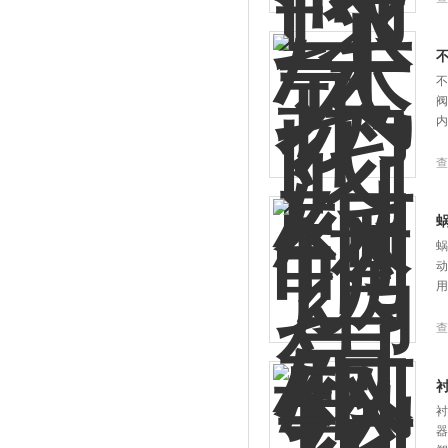
不
阀
内
查
蜗
动
用
查
衬
器