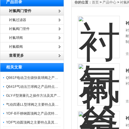
产品目录
你的位置：
首页
>
产品中心
>
衬氟
衬氟阀门管件
衬氟过滤器
衬氟阀门管件
衬
耐
衬氟球阀
制
衬氟蝶阀
查
查看更多
相关文章
Q981F电动卫生级快装球阀之产品特性与应用
衬
衬
Q641F气动法兰球阀之产品特点与附件应用选项
GLY-F型测量孔之操作方法及其产品特点
查
气动四通LL型球阀之主要特点及换向原理
YDF-B不锈钢圆顶阀之产品优特点及适用场合
YDF气动圆顶阀之主要特点及其技术参数
衬