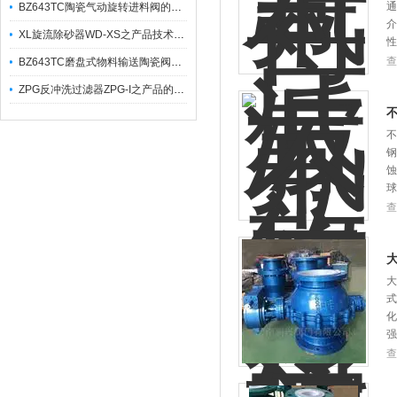
通
BZ643TC陶瓷气动旋转进料阀的适用范围及主要特点
介
XL旋流除砂器WD-XS之产品技术创新及原理应用
性
查
BZ643TC磨盘式物料输送陶瓷阀BDF之产品特点及应用
ZPG反冲洗过滤器ZPG-I之产品的主要特点及结构差异
不
钢
蚀
球
查
大
式
化
强
查