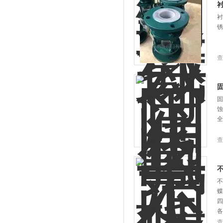
衬
锈
查
固
蚀
全
查
不
蝶
四
各
查