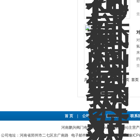
塑
查
对
氟
来
的
查
共 44 条记录，当前 1 / 4 页 
首 页
|
公司简介
|
新闻资讯
|
联系
河南鹏兴阀门有限公司(www.hnpxv.com)主营
公司地址：河南省郑州市二七区京广南路 电子邮件：hnpxvalve@126.com
豫ICP