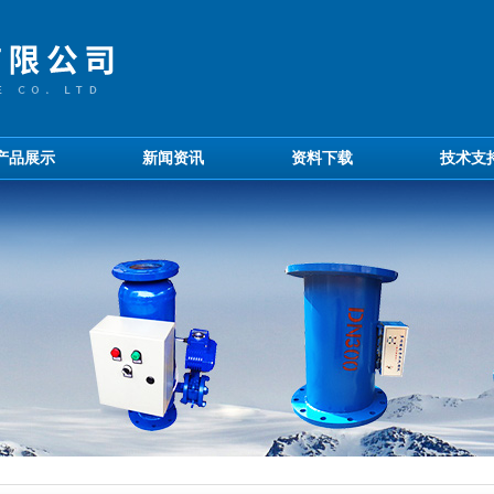
产品展示
新闻资讯
资料下载
技术支