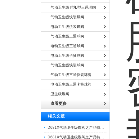
气动卫生级T型L型三通球阀
气动卫生级快装蝶阀
电动卫生级快装蝶阀
气动卫生级三通球阀
电动卫生级三通球阀
电动卫生级卡箍球阀
气动卫生级快装球阀
气动卫生级三通快装球阀
电动卫生级三通卡箍球阀
卫生级蝶阀
查看更多
相关文章
D681X气动卫生级蝶阀之产品特点与性能参数
D681X气动卫生级蝶阀之产品特点与应用