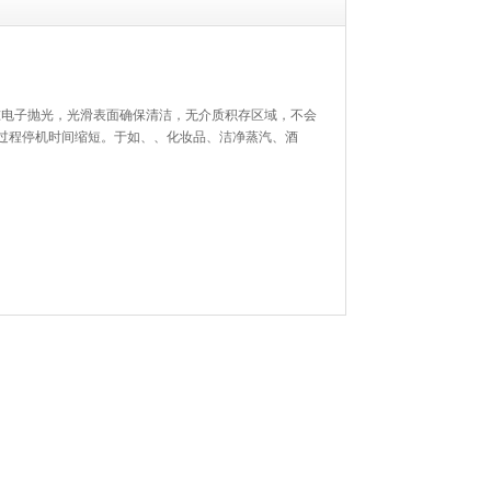
标准电子抛光，光滑表面确保清洁，无介质积存区域，不会
过程停机时间缩短。于如、、化妆品、洁净蒸汽、酒