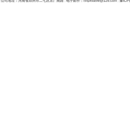
公司地址：河南省郑州市二七区京广南路 电子邮件：hnpxvalve@126.com
豫ICP