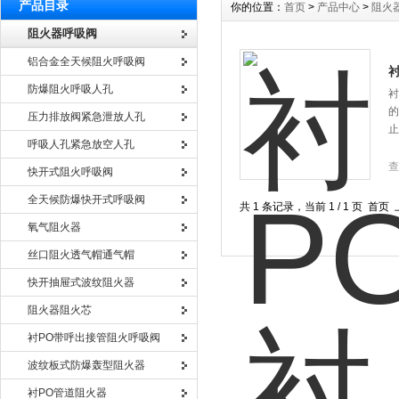
产品目录
你的位置：
首页
>
产品中心
>
阻火
阻火器呼吸阀
铝合金全天候阻火呼吸阀
防爆阻火呼吸人孔
衬
的
压力排放阀紧急泄放人孔
止
呼吸人孔紧急放空人孔
查
快开式阻火呼吸阀
全天候防爆快开式呼吸阀
共 1 条记录，当前 1 / 1 页 
氧气阻火器
丝口阻火透气帽通气帽
快开抽屉式波纹阻火器
阻火器阻火芯
衬PO带呼出接管阻火呼吸阀
波纹板式防爆轰型阻火器
衬PO管道阻火器