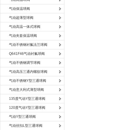
气动保温球阀
气动超薄型球阀
气动高温一体式球阀
气动夹套保温球阀
气动不锈钢衬氟法兰球阀
Q641F46气动衬氟球阀
气动不锈钢调节球阀
气动高压三通内螺纹球阀
气动不锈钢Y型三通球阀
气动意大利式薄型球阀
135度气动Y型三通球阀
120度气动Y型三通球阀
气动Y型三通球阀
气动丝扣L型三通球阀