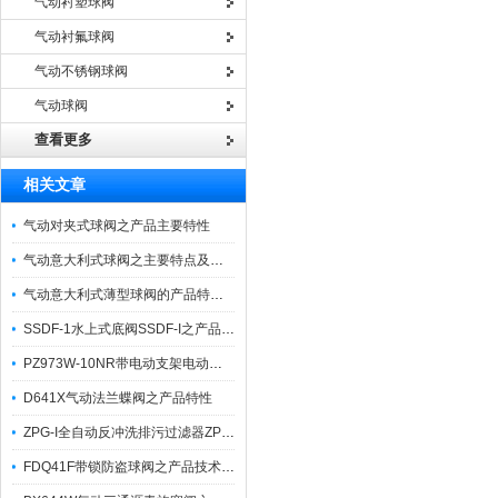
气动衬塑球阀
气动衬氟球阀
气动不锈钢球阀
气动球阀
查看更多
相关文章
气动对夹式球阀之产品主要特性
气动意大利式球阀之主要特点及其技术参数
气动意大利式薄型球阀的产品特点及其执行机构参数
SSDF-1水上式底阀SSDF-I之产品性能特点与应用
PZ973W-10NR带电动支架电动耐高温刀型闸阀之产品优特点有哪些？
D641X气动法兰蝶阀之产品特性
ZPG-I全自动反冲洗排污过滤器ZPG-L之产品特性与应用
FDQ41F带锁防盗球阀之产品技术特性与应用