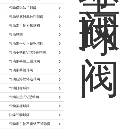
气动保温法兰球阀
气动釜底衬氟放料球阀
气动带手轮衬氟球阀
气动球阀
气动带手动不锈钢球阀
气动不锈钢V型对夹球阀
气动带手轮三通球阀
气动带手轮球阀
气动硅溶胶铸造球阀
气动日标球阀
气动法兰式V型球阀
气动美标球阀
防爆气动球阀
气动带手轮不锈钢三通球阀