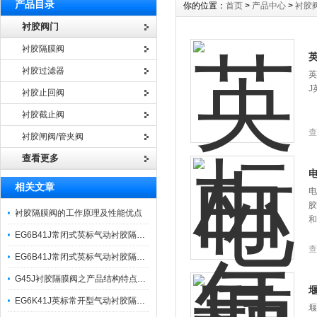
产品目录
你的位置：
首页
>
产品中心
>
衬胶
衬胶阀门
衬胶隔膜阀
衬胶过滤器
英
J
衬胶止回阀
衬胶截止阀
查
衬胶闸阀/管夹阀
查看更多
相关文章
电
胶
衬胶隔膜阀的工作原理及性能优点
和
EG6B41J常闭式英标气动衬胶隔膜阀之产品工作原理简介
查
EG6B41J常闭式英标气动衬胶隔膜阀之产品工作原理与参数
G45J衬胶隔膜阀之产品结构特点与型号编制
EG6K41J英标常开型气动衬胶隔膜阀之产品工作原理
堰