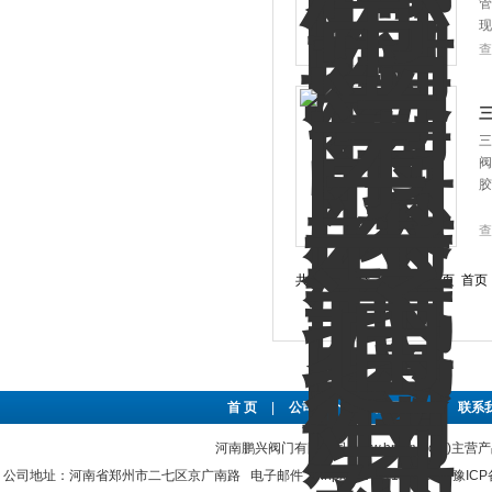
管
现
查
三
阀
胶
查
共 17 条记录，当前 1 / 2 页 
首 页
|
公司简介
|
新闻资讯
|
联系
河南鹏兴阀门有限公司(www.hnpxv.com)主营
公司地址：河南省郑州市二七区京广南路 电子邮件：hnpxvalve@126.com
豫ICP