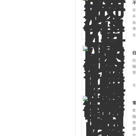
不
不
合
准
查
往
隔
管
查
常
隔
管
膜
查