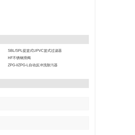
SBL/SPL提篮式UPVC篮式过滤器
HF不锈钢滑阀
ZPG-I/ZPG-L自动反冲洗除污器