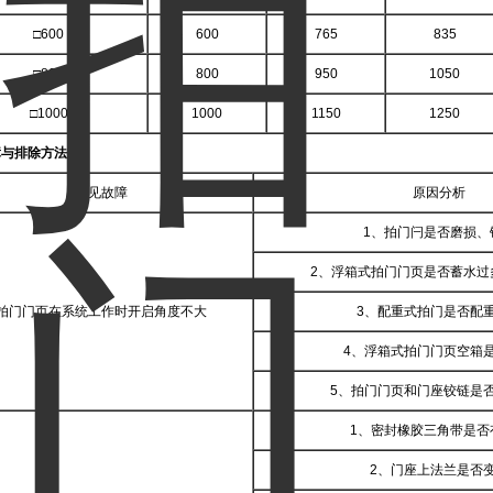
□600
600
765
835
□800
800
950
1050
□1000
1000
1150
1250
障与排除方法：
常见故障
原因分析
1、拍门闩是否磨损、
2、浮箱式拍门门页是否蓄水过
拍门门页在系统工作时开启角度不大
3、配重式拍门是否配
4、浮箱式拍门门页空箱
5、拍门门页和门座铰链是
1、密封橡胶三角带是否
2、门座上法兰是否