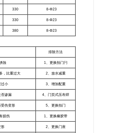
330
8-Φ23
330
8-Φ23
380
8-Φ23
排除方法
锈蚀
1、更换拍门闩
多，比重过大
2、放水减重
重过小
3、增加配重
是否渗漏
4、门页式压布焊
否受伤变形
5、更换拍门
有损伤
1、更换橡胶带
变形
2、更换门座