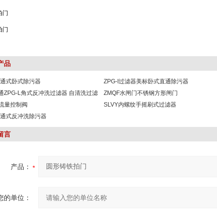
产品
L角通式卧式除污器
ZPG-I过滤器美标卧式直通除污器
I直通ZPG-L角式反冲洗过滤器 自清洗过滤
ZMQF水闸门不锈钢方形闸门
-流量控制阀
SLVY内螺纹手摇刷式过滤器
L角通式反冲洗除污器
留言
产品：
您的单位：