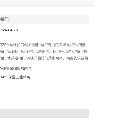
铁拍门
24-04-29
ZPM铸铁拍门/铸铁圆形拍门/污拍门/鱼塘拍门/防倒灌
拍门/涵洞拍门/水利拍门/防倒灌污拍门/鱼塘自动拍门/防
道拍门/水渠道拍门/铸铁式圆拍门系由阀体、阀盖及铰链构
启闭力来自于水源压力，不需人工操作。该拍门内的水压
MY铸铁镶铜圆形闸门
侧压力，则开启；反之则关闭，以达到溢流或是止回的作
Q345F保温三通球阀