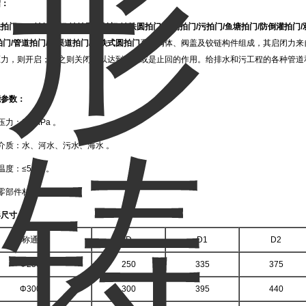
绍：
铁拍门
ZPM铸铁拍门/铸铁圆形拍门/铸铁圆拍门/钢制拍门/污拍门/鱼塘拍门/防倒灌拍门
拍门/管道拍门/水渠道拍门/铸铁式圆拍门
系由阀体、阀盖及铰链构件组成，其启闭力来
压力，则开启；反之则关闭，以达到溢流或是止回的作用。给排水和污工程的各种管道
能参数：
力：0.1MPa 。
介质：水、河水、污水、海水 。
温度：≤50℃ 。
零部件材质：灰铸铁 。
形尺寸：
公称通径
D
D1
D2
Φ250
250
335
375
Φ300
300
395
440