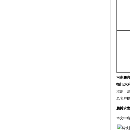
河南鹏
拍门/水
准则，以
老客户
鹏搏求
本文中