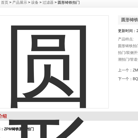
：
首页
>
产品展示
>
设备
>
过滤器
> 圆形铸铁拍门
圆形铸
更新时间：20
产品特点:
圆形铸铁拍门
拍门/双侧开
潮拍门/管
件组成，其
上一个：
Z
大于拍门外
下一个：
B
用。
介绍
：ZPM铸铁圆形拍门