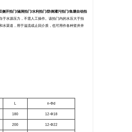
/双侧开拍门/涵洞拍门/水利拍门/防倒灌污拍门/鱼塘自动拍
自于水源压力，不需人工操作。该拍门内的水压大于拍
和水渠道，用于溢流或止回介质，也可用作各种竖井井
L
n-Φd
180
12-Φ18
200
12-Φ22