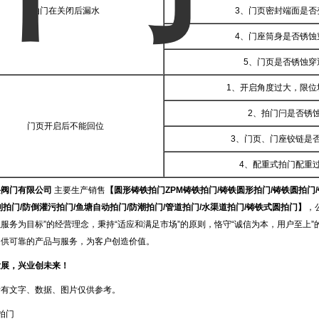
拍门在关闭后漏水
3、门页密封端面是否
4、门座筒身是否锈蚀
5、门页是否锈蚀穿
1、开启角度过大，限位
2、拍门闩是否锈
门页开启后不能回位
3、门页、门座铰链是
4、配重式拍门配重
兴阀门有限公司
主要生产销售
【
圆形铸铁拍门
ZPM铸铁拍门/铸铁圆形拍门/铸铁圆拍门
利拍门/防倒灌污拍门/鱼塘自动拍门/防潮拍门/管道拍门/水渠道拍门/铸铁式圆拍门】
，
服务为目标”的经营理念，秉持“适应和满足市场”的原则，恪守“诚信为本，用户至上
提供可靠的产品与服务，为客户创造价值。
发展，兴业创未来！
所有文字、数据、图片仅供参考。