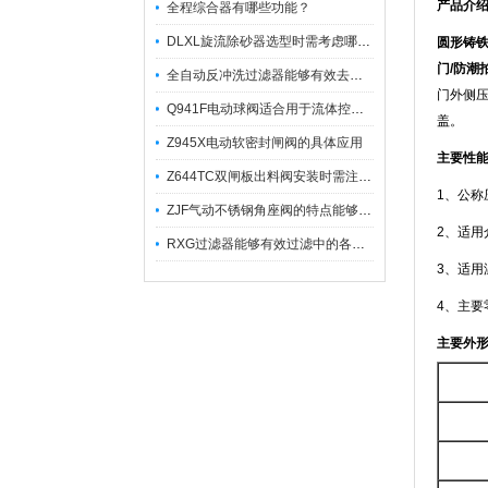
产品介
全程综合器有哪些功能？
DLXL旋流除砂器选型时需考虑哪些因素？
圆形铸
门/防潮
全自动反冲洗过滤器能够有效去除不同粒径的固体杂
门外侧
Q941F电动球阀适合用于流体控制需要迅速反应的场合
盖。
Z945X电动软密封闸阀的具体应用
主要性
Z644TC双闸板出料阀安装时需注意哪些事项？
1、公称压
ZJF气动不锈钢角座阀的特点能够稳定地控制介质流量
2、适用
RXG过滤器能够有效过滤中的各种杂质
3、适用
4、主要
主要外