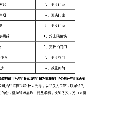
变形
3、更换门页
穿透
4、更换门座
透
5、更换门页
块脱落
1、焊上限位块
蚀
2、更换拍门闩
否变形
3、更换拍门
过大
4、减重卸荷
/钢制拍门/污拍门/鱼塘拍门/防倒灌拍门/双侧开拍门/涵洞
公司始终遵循“以科技为先导，以品质为保证，以诚信为
”的信念，坚持追求品质，精益求精，快速务实，努力为新