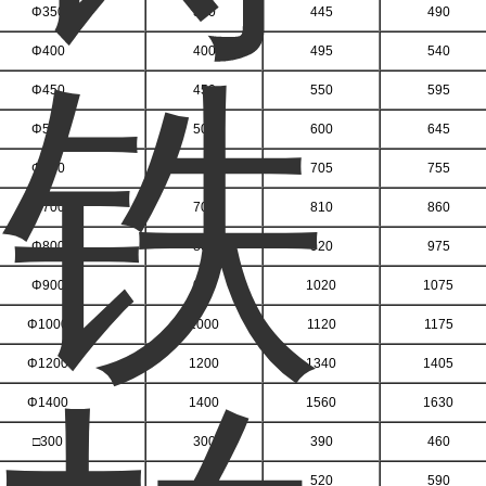
Φ350
350
445
490
Φ400
400
495
540
Φ450
450
550
595
Φ500
500
600
645
Φ600
600
705
755
Φ700
700
810
860
Φ800
800
920
975
Φ900
900
1020
1075
Φ1000
1000
1120
1175
Φ1200
1200
1340
1405
Φ1400
1400
1560
1630
□300
300
390
460
□400
400
520
590