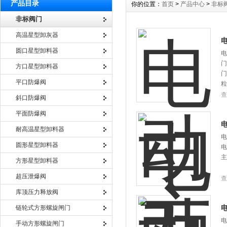
产品目录
你的位置：
首页
>
产品中心
>
非标
非标阀门
高温星型卸灰器
圆口星型卸料器
电
门
方口星型卸料器
门
平口防爆阀
粒
查
斜口防爆阀
平面防爆阀
耐高温星型卸料器
电
圆形星型卸料器
电
主
方形星型卸料器
超压泄爆阀
查
库顶压力释放阀
链轮式方形螺旋闸门
电
手动方形螺旋闸门