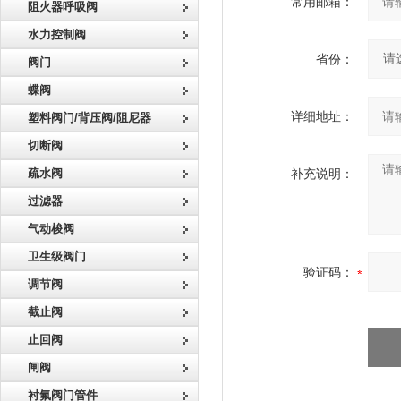
常用邮箱：
阻火器呼吸阀
水力控制阀
省份：
阀门
蝶阀
详细地址：
塑料阀门/背压阀/阻尼器
切断阀
疏水阀
补充说明：
过滤器
气动梭阀
卫生级阀门
验证码：
调节阀
截止阀
止回阀
闸阀
衬氟阀门管件