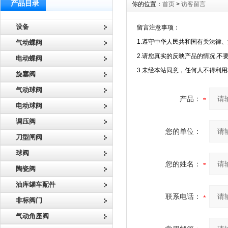
产品目录
你的位置：
首页
>
访客留言
设备
留言注意事项：
1.遵守中华人民共和国有关法律
气动蝶阀
2.请您真实的反映产品的情况,
电动蝶阀
3.未经本站同意，任何人不得利
旋塞阀
气动球阀
产品：
电动球阀
调压阀
您的单位：
刀型闸阀
球阀
您的姓名：
陶瓷阀
油库罐车配件
联系电话：
非标阀门
气动角座阀