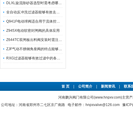
DLXL旋流除砂器选型时需考虑哪些因素？
全自动反冲洗过滤器能够有效去除不同粒径的固体杂
Q941F电动球阀适合用于流体控制需要迅速反应的场合
Z945X电动软密封闸阀的具体应用
Z644TC双闸板出料阀安装时需注意哪些事项？
ZJF气动不锈钢角座阀的特点能够稳定地控制介质流量
RXG过滤器能够有效过滤中的各种杂质
首 页
|
公司简介
|
新闻资讯
|
联系
河南鹏兴阀门有限公司(www.hnpxv.com)主营
公司地址：河南省郑州市二七区京广南路 电子邮件：hnpxvalve@126.com
豫ICP