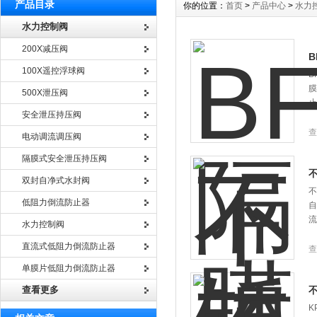
产品目录
你的位置：
首页
>
产品中心
>
水力
水力控制阀
200X减压阀
B
100X遥控浮球阀
B
膜
500X泄压阀
止
安全泄压持压阀
查
电动调流调压阀
隔膜式安全泄压持压阀
双封自净式水封阀
不
低阻力倒流防止器
自
流
水力控制阀
直流式低阻力倒流防止器
查
单膜片低阻力倒流防止器
查看更多
K