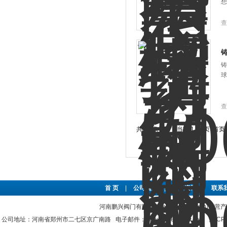
想
查
铸
铸
球
查
共 30 条记录，当前 1 / 3 页 
首 页
|
公司简介
|
新闻资讯
|
联系
河南鹏兴阀门有限公司(www.hnpxv.com)主营
公司地址：河南省郑州市二七区京广南路 电子邮件：hnpxvalve@126.com
豫ICP