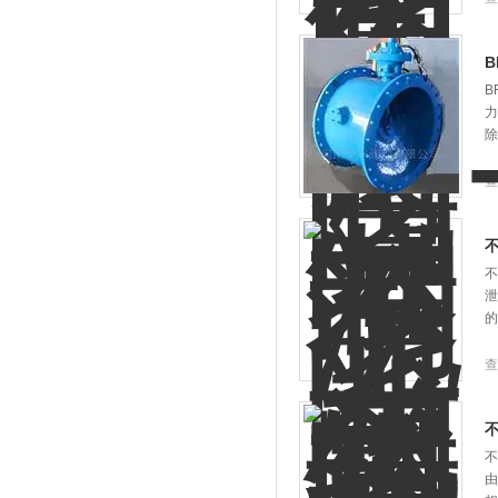
B
B
力
除
查
不
泄
的
查
不
由