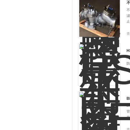
不
滤
止
查
H
H
防
止
查
B
B
管
处
查