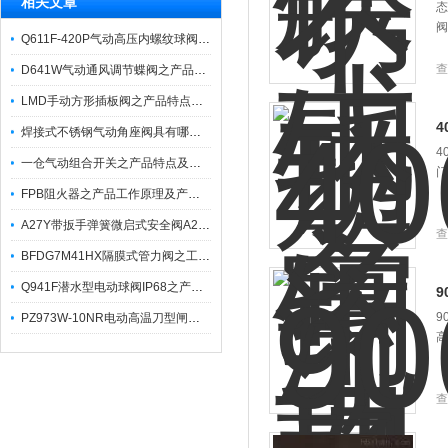
相关文章
态
阀
Q611F-420P气动高压内螺纹球阀之产品技术特点与应用
查
D641W气动通风调节蝶阀之产品特点及应用
LMD手动方形插板阀之产品特点及其连接尺寸
4
焊接式不锈钢气动角座阀具有哪些产品特性？
4
一仓气动组合开关之产品特点及技术参数
门
FPB阻火器之产品工作原理及产品特点
A27Y带扳手弹簧微启式安全阀A27H之产品主要特点
查
BFDG7M41HX隔膜式管力阀之工作原理及其应用
Q941F潜水型电动球阀IP68之产品性能特点及其技术参数
9
9
PZ973W-10NR电动高温刀型闸阀之产品优特点与应用范畴
高
查