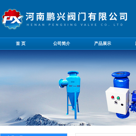
首 页
公司简介
产品展示