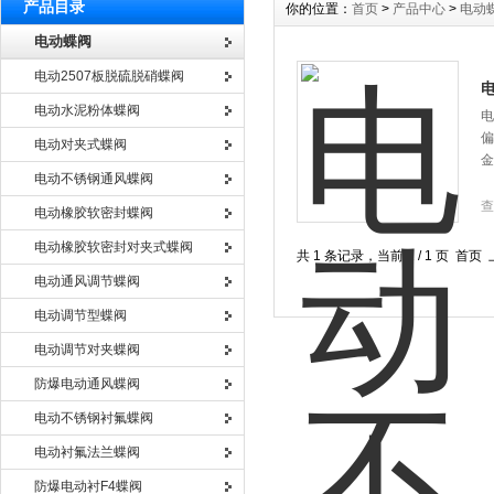
产品目录
你的位置：
首页
>
产品中心
>
电动
电动蝶阀
电动2507板脱硫脱硝蝶阀
电动水泥粉体蝶阀
电
偏
电动对夹式蝶阀
金
电动不锈钢通风蝶阀
查
电动橡胶软密封蝶阀
电动橡胶软密封对夹式蝶阀
共 1 条记录，当前 1 / 1 页 
电动通风调节蝶阀
电动调节型蝶阀
电动调节对夹蝶阀
防爆电动通风蝶阀
电动不锈钢衬氟蝶阀
电动衬氟法兰蝶阀
防爆电动衬F4蝶阀