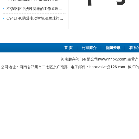
不锈钢反冲洗过滤器的工作原理及安装注意事项
Q941F46防爆电动衬氟法兰球阀之产品特点与技术参数应用
首 页
|
公司简介
|
新闻资讯
|
联系
河南鹏兴阀门有限公司(www.hnpxv.com)主营
公司地址：河南省郑州市二七区京广南路 电子邮件：hnpxvalve@126.com
豫ICP