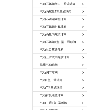
气动不锈钢丝口三片式球阀
气动内螺纹T型三通球阀
气动不锈钢丝扣球阀
气动不锈钢衬氟球阀
气动高压内螺纹球阀
气动不锈钢T型L型三通球阀
气动丝口三通球阀
气动三片式内螺纹球阀
防爆气动球阀
气动调节球阀
气动L型三通球阀
气动T型三通球阀
气动衬氟法兰球阀
气动三通T型L型球阀