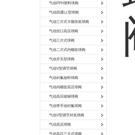
气动PPH塑料球阀
气动四通LL型球阀
气动三片式卡箍快装球阀
气动丝口高压球阀
气动三片式球阀
气动二片式内螺纹球阀
气动开关型球阀
气动V型调节球阀
气动衬氟放料球阀
气动内螺纹高压球阀
气动高压锻钢球阀
气动带手动衬氟球阀
气动V型调节对夹球阀
气动高压球阀
气动高压三片式球阀