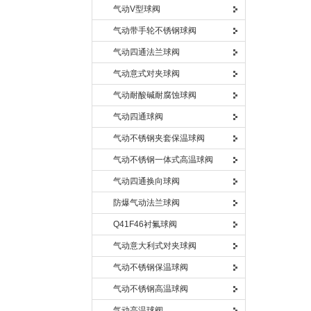
气动V型球阀
气动带手轮不锈钢球阀
气动四通法兰球阀
气动意式对夹球阀
气动耐酸碱耐腐蚀球阀
气动四通球阀
气动不锈钢夹套保温球阀
气动不锈钢一体式高温球阀
气动四通换向球阀
防爆气动法兰球阀
Q41F46衬氟球阀
气动意大利式对夹球阀
气动不锈钢保温球阀
气动不锈钢高温球阀
气动高温球阀