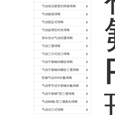
气动高压硬密封焊接球阀
气动罐底球阀
气动固定式球阀
气动超薄型对夹球阀
双向供水气动四通球阀
气动三通球阀
气动三片式丝口球阀
气动不锈钢内螺纹球阀
气动不锈钢内螺纹三通球阀
防爆气动304衬氟球阀
气动带手动不锈钢衬氟球阀
气动不锈钢T型三通球阀
气动铸钢L型三通换向球阀
气动法兰式球阀