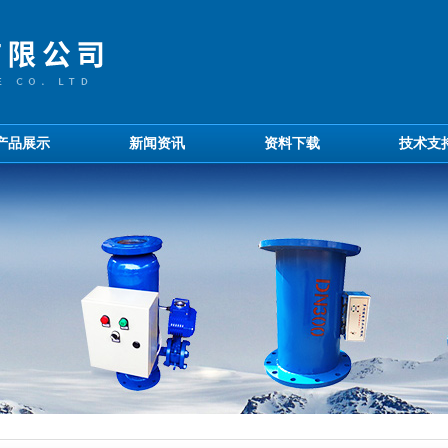
产品展示
新闻资讯
资料下载
技术支