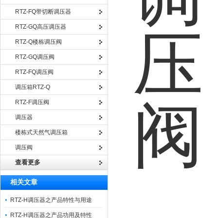
RTZ-FQ带切断调压器
RTZ-GQ高压调压器
RTZ-Q楼栋调压阀
RTZ-GQ调压阀
RTZ-FQ调压阀
调压箱RTZ-Q
RTZ-F调压阀
调压器
楼栋式天然气调压箱
调压阀
查看更多
相关文章
RTZ-H调压器之产品特性与用途
RTZ-H调压器之产品功用及特性