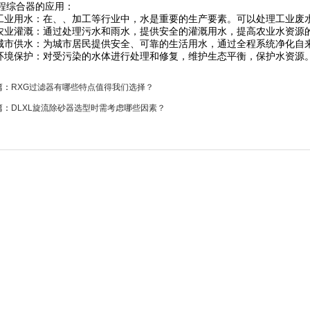
综合器的应用：
业用水：在、、加工等行业中，水是重要的生产要素。可以处理工业废
业灌溉：通过处理污水和雨水，提供安全的灌溉用水，提高农业水资源
市供水：为城市居民提供安全、可靠的生活用水，通过全程系统净化自
境保护：对受污染的水体进行处理和修复，维护生态平衡，保护水资源
篇：
RXG过滤器有哪些特点值得我们选择？
篇：
DLXL旋流除砂器选型时需考虑哪些因素？