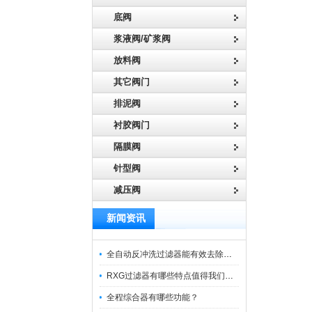
底阀
浆液阀/矿浆阀
放料阀
其它阀门
排泥阀
衬胶阀门
隔膜阀
针型阀
减压阀
新闻资讯
全自动反冲洗过滤器能有效去除过滤介质上的杂质
RXG过滤器有哪些特点值得我们选择？
全程综合器有哪些功能？