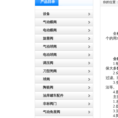
产品目录
你的位置
设备
气动蝶阀
电动蝶阀
全程综
旋塞阀
个的用
气动球阀
电动球阀
全
调压阀
1.物
保大多
刀型闸阀
2.化
过滤。
球阀
3.生
陶瓷阀
法等。
4.膜
油库罐车配件
主要
1.水
非标阀门
2.提
3.消
气动角座阀
4.降