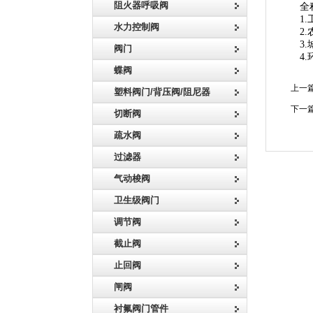
阻火器呼吸阀
全程
1.工
水力控制阀
2.农
3.城
阀门
4.环
蝶阀
上一
塑料阀门/背压阀/阻尼器
下一
切断阀
疏水阀
过滤器
气动梭阀
卫生级阀门
调节阀
截止阀
止回阀
闸阀
衬氟阀门管件