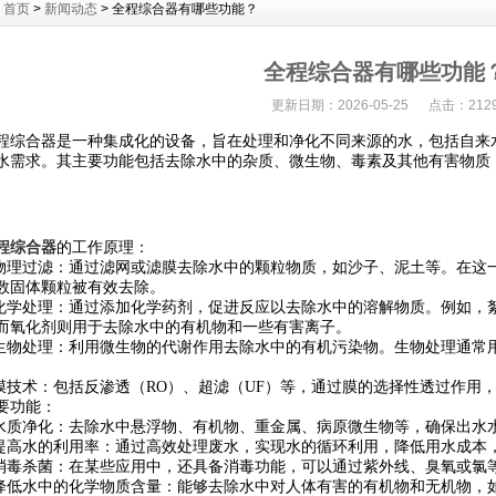
：
首页
>
新闻动态
> 全程综合器有哪些功能？
全程综合器有哪些功能
更新日期：2026-05-25 点击：212
合器是一种集成化的设备，旨在处理和净化不同来源的水，包括自来水
水需求。其主要功能包括去除水中的杂质、微生物、毒素及其他有害物质
程综合器
的工作原理：
理过滤：通过滤网或滤膜去除水中的颗粒物质，如沙子、泥土等。在这
数固体颗粒被有效去除。
学处理：通过添加化学药剂，促进反应以去除水中的溶解物质。例如，
而氧化剂则用于去除水中的有机物和一些有害离子。
物处理：利用微生物的代谢作用去除水中的有机污染物。生物处理通常
技术：包括反渗透（RO）、超滤（UF）等，通过膜的选择性透过作用
功能：
质净化：去除水中悬浮物、有机物、重金属、病原微生物等，确保出水
高水的利用率：通过高效处理废水，实现水的循环利用，降低用水成本
毒杀菌：在某些应用中，还具备消毒功能，可以通过紫外线、臭氧或氯
低水中的化学物质含量：能够去除水中对人体有害的有机物和无机物，