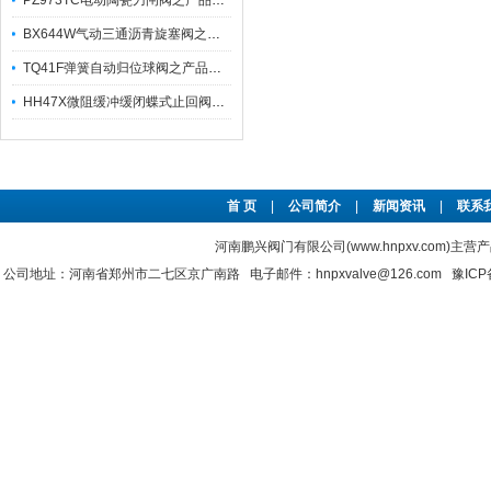
PZ973TC电动陶瓷刀闸阀之产品优特点及应用
BX644W气动三通沥青旋塞阀之产品特性及应用
TQ41F弹簧自动归位球阀之产品特点
HH47X微阻缓冲缓闭蝶式止回阀之产品主要特点及其外形尺寸
首 页
|
公司简介
|
新闻资讯
|
联系
河南鹏兴阀门有限公司(www.hnpxv.com)主营
公司地址：河南省郑州市二七区京广南路 电子邮件：hnpxvalve@126.com
豫ICP