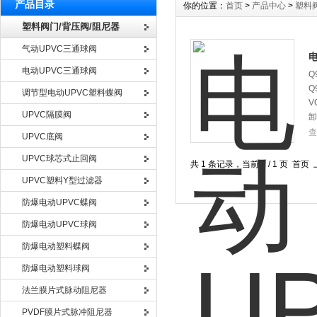
产品目录
你的位置：
首页
>
产品中心
>
塑料
塑料阀门/背压阀/阻尼器
气动UPVC三通球阀
电动UPVC三通球阀
Q
Q
调节型电动UPVC塑料蝶阀
V
UPVC隔膜阀
卸
查
UPVC底阀
UPVC球芯式止回阀
共 1 条记录，当前 1 / 1 页 
UPVC塑料Y型过滤器
防爆电动UPVC蝶阀
防爆电动UPVC球阀
防爆电动塑料蝶阀
防爆电动塑料球阀
法兰膜片式脉动阻尼器
PVDF膜片式脉冲阻尼器