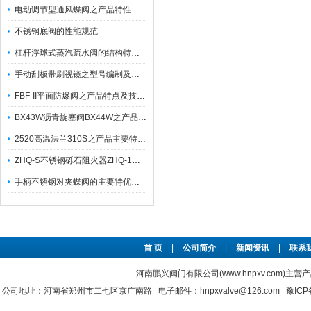
电动调节型通风蝶阀之产品特性
不锈钢底阀的性能规范
杠杆浮球式蒸汽疏水阀的结构特点及技术参数
手动刮板带刷视镜之型号编制及其维护与保养
FBF-II平面防爆阀之产品特点及技术参数
BX43W沥青旋塞阀BX44W之产品优特点与参数分享
2520高温法兰310S之产品主要特点有哪些？
ZHQ-S不锈钢砾石阻火器ZHQ-1之产品性能参数与结构特点
手柄不锈钢对夹蝶阀的主要特优点及安装注意事项
首 页
|
公司简介
|
新闻资讯
|
联系
河南鹏兴阀门有限公司(www.hnpxv.com)主营
公司地址：河南省郑州市二七区京广南路 电子邮件：hnpxvalve@126.com
豫ICP