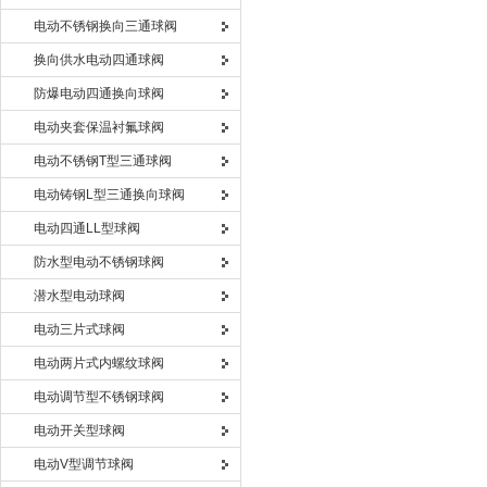
电动不锈钢换向三通球阀
换向供水电动四通球阀
防爆电动四通换向球阀
电动夹套保温衬氟球阀
电动不锈钢T型三通球阀
电动铸钢L型三通换向球阀
电动四通LL型球阀
防水型电动不锈钢球阀
潜水型电动球阀
电动三片式球阀
电动两片式内螺纹球阀
电动调节型不锈钢球阀
电动开关型球阀
电动V型调节球阀