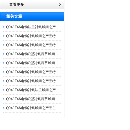
查看更多
相关文章
Q941F46电动法兰衬氟球阀之产品特点与应用注意事项
Q941F46电动衬氟球阀之产品特点与技术参数性能
Q941F46电动衬氟球阀之产品特点与性能参数
Q941F46电动O型衬氟调节球阀之产品特点与参数
Q941F46电动O型衬氟调节球阀之产品特点与注意事项
Q941F46电动衬氟球阀之产品特点及应用场合
Q941F46电动衬氟球阀之产品特点及应用
Q941F46电动衬氟法兰球阀之产品特点及技术参数
Q941F46电动O型衬氟调节球阀之产品特性有哪些？
Q941F46电动衬氟球阀之产品主要特点及其技术参数和性能