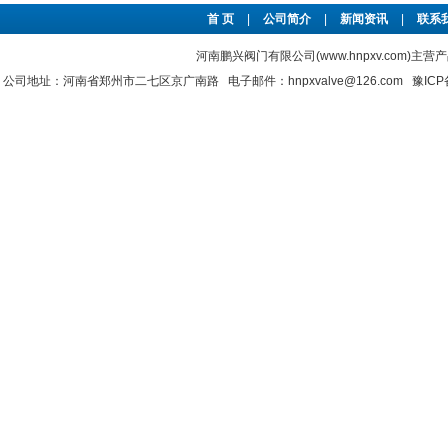
首 页
|
公司简介
|
新闻资讯
|
联系
河南鹏兴阀门有限公司(www.hnpxv.com)主营
公司地址：河南省郑州市二七区京广南路 电子邮件：hnpxvalve@126.com
豫ICP