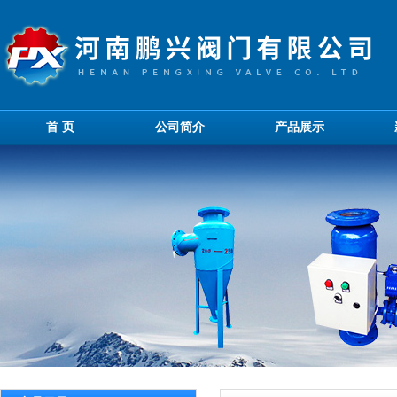
首 页
公司简介
产品展示