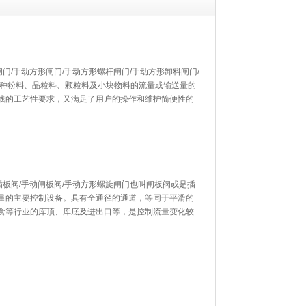
门/手动方形闸门/手动方形螺杆闸门/手动方形卸料闸门/
一种粉料、晶粒料、颗粒料及小块物料的流量或输送量的
线的工艺性要求，又满足了用户的操作和维护简便性的
插板阀/手动闸板阀/手动方形螺旋闸门也叫闸板阀或是插
量的主要控制设备。具有全通径的通道，等同于平滑的
食等行业的库顶、库底及进出口等，是控制流量变化较