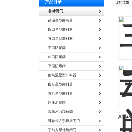
产品目录
你的位置
非标阀门
高温星型卸灰器
圆口星型卸料器
方口星型卸料器
平口防爆阀
斜口防爆阀
平面防爆阀
耐高温星型卸料器
圆形星型卸料器
方形星型卸料器
超压泄爆阀
库顶压力释放阀
共 2 条
链轮式方形螺旋闸门
手动方形螺旋闸门