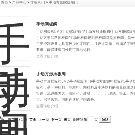
：
首页
>
产品中心
>
非标阀门
>
手动方形螺旋闸门
手动闸板阀
手动闸板阀LMD手动螺旋闸门/手动方形插板阀/手动方形螺旋闸
手动方形卸料插板阀/手动插板阀也叫闸板阀或是插板阀，是
主要控制设备，具有较少的零部件，且设计新颖，既满足了管
要求，能保证阀门长期可靠地运行。
查看详细介绍
手动方形插板阀
手动方形插板阀LMD手动螺旋闸门/手动方形卸料插板阀/手动
板阀，是一种粉料、晶粒料、颗粒料及小块物料的流量或输送
管道，流通能力大，流阻小。建材、、、、、玻璃、轻工、粮
大、启动频繁、切断迅速的理想设备。
查看详细介绍
记录，当前 1 / 1 页 首页 上一页 下一页 末页 跳转到第
页