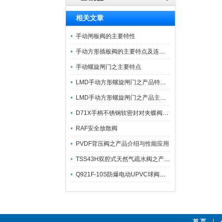
相关文章
手动闸板阀的主要特性
手动方形插板阀的主要特点及连接尺寸
手动螺旋闸门之主要特点
LMD手动方形螺旋闸门之产品特点及应用场合
LMD手动方形螺旋闸门之产品主要特点及其连接尺寸
D71X手柄不锈钢软密封对夹蝶阀之产品特优点简析
RAF安全放散阀
PVDF背压阀之产品介绍与性能应用
TSS43H双腔式天然气疏水阀之产品功能特点及选用方法
Q921F-10S防爆电动UPVC球阀之产品特点与应用
首 页
|