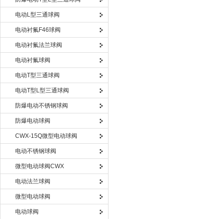
电动L型三通球阀
电动衬氟F46球阀
电动衬氟法兰球阀
电动衬氟球阀
电动T型三通球阀
电动T型L型三通球阀
防爆电动不锈钢球阀
防爆电动球阀
CWX-15Q微型电动球阀
电动不锈钢球阀
微型电动球阀CWX
电动法兰球阀
微型电动球阀
电动球阀