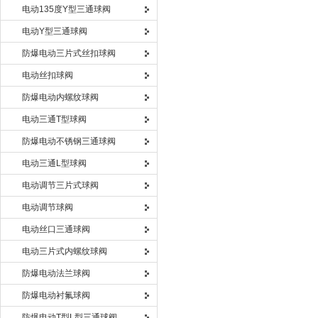
电动135度Y型三通球阀
电动Y型三通球阀
防爆电动三片式丝扣球阀
电动丝扣球阀
防爆电动内螺纹球阀
电动三通T型球阀
防爆电动不锈钢三通球阀
电动三通L型球阀
电动调节三片式球阀
电动调节球阀
电动丝口三通球阀
电动三片式内螺纹球阀
防爆电动法兰球阀
防爆电动衬氟球阀
防爆电动T型L型三通球阀