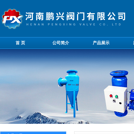
首 页
公司简介
产品展示