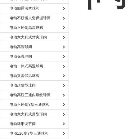
电动四通法兰球阀
电动不锈钢夹套保温球阀
电动不锈钢高温球阀
电动意大利式对夹球阀
电动高温球阀
电动保温球阀
电动一体式高温球阀
电动夹套保温球阀
电动超薄型球阀
电动高压三通内螺纹球阀
电动不锈钢Y型三通球阀
电动意大利式薄型球阀
电动球形调节阀
电动120度Y型三通球阀