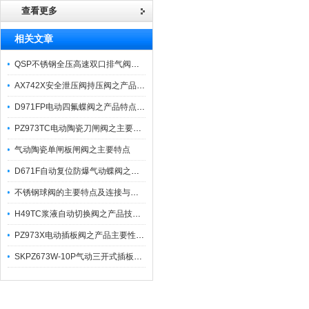
查看更多
相关文章
QSP不锈钢全压高速双口排气阀之产品主要特点与应用
AX742X安全泄压阀持压阀之产品工作原理概述及特点
D971FP电动四氟蝶阀之产品特点及应用
PZ973TC电动陶瓷刀闸阀之主要特优点
气动陶瓷单闸板闸阀之主要特点
D671F自动复位防爆气动蝶阀之产品特性与参数
不锈钢球阀的主要特点及连接与外形尺寸
H49TC浆液自动切换阀之产品技术参数
PZ973X电动插板阀之产品主要性能特点有哪些？
SKPZ673W-10P气动三开式插板阀之产品特优点及应用