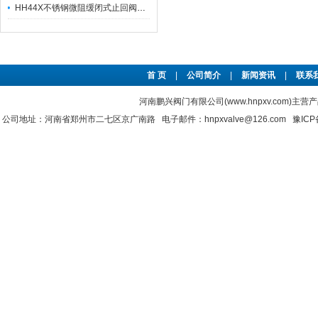
HH44X不锈钢微阻缓闭式止回阀之主要特点及其安装
首 页
|
公司简介
|
新闻资讯
|
联系
河南鹏兴阀门有限公司(www.hnpxv.com)主营
公司地址：河南省郑州市二七区京广南路 电子邮件：hnpxvalve@126.com
豫ICP