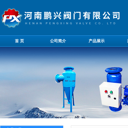
首 页
公司简介
产品展示