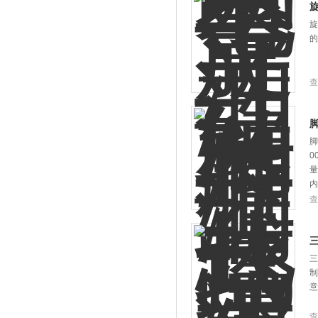
旋
查
脚
0
量
内
查
三
制
意
查