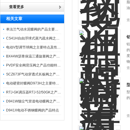
脂
查看更多
油
相关文章
查
单法兰气动水泥蝶阀的产品主要特点
CS41H自由浮球式蒸汽疏水阀之产品优特点与工作原理
铝
电动V型调节球阀之主要特点及性能参数
的
度
BX44W沥青保温三通旋塞阀之产品特点与工作原理简析
物
PVDF安全阀背压阀之产品功能特点概述及适用温度
查
SCZ673F气动穿透式长板阀之产品优点与使用注意事项
电动硬密封蝶阀D973H之主要特点及其技术参数性能
型
RTJ-GK调压器RTJ-52/50GK之产品特点与参数
的
D941W烟尘气管道电动蝶阀之产品特点及参数性能
D941X电动不锈钢蝶阀的产品特点
查