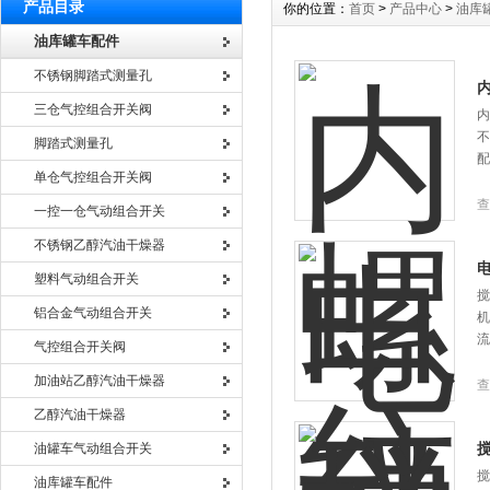
产品目录
你的位置：
首页
>
产品中心
>
油库
油库罐车配件
不锈钢脚踏式测量孔
三仓气控组合开关阀
内
不
脚踏式测量孔
配
单仓气控组合开关阀
查
一控一仓气动组合开关
不锈钢乙醇汽油干燥器
塑料气动组合开关
搅
铝合金气动组合开关
机
流
气控组合开关阀
加油站乙醇汽油干燥器
查
乙醇汽油干燥器
油罐车气动组合开关
搅
油库罐车配件