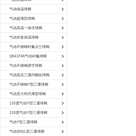
气动保温球阀
气动超薄型球阀
气动高温一体式球阀
气动夹套保温球阀
气动不锈钢衬氟法兰球阀
Q641F46气动衬氟球阀
气动不锈钢调节球阀
气动高压三通内螺纹球阀
气动不锈钢Y型三通球阀
气动意大利式薄型球阀
135度气动Y型三通球阀
120度气动Y型三通球阀
气动Y型三通球阀
气动丝扣L型三通球阀