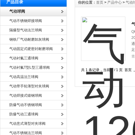
产品目录
你的位置：
首页
>
产品中心
>
气动
气动球阀
气动不锈钢焊接球阀
隔爆型气动法兰球阀
Q
2
钢铁厂气动耐磨卸灰球阀
通
气动固定式硬密封耐磨球阀
足
查
气动衬氟三通球阀
气动衬氟T型L型三通球阀
共 1 条记录，当前 1 / 1 页 
气动高温法兰球阀
气动带手轮薄型对夹球阀
气动焊接式锻钢球阀
防爆气动不锈钢球阀
防爆气动三通球阀
气动意式薄型对夹球阀
气动不锈钢法兰球阀