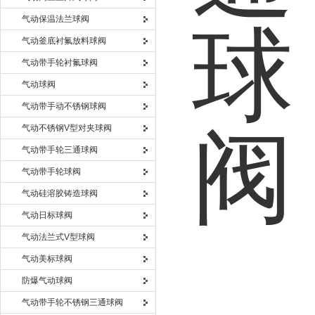
气动保温法兰球阀
气动釜底衬氟放料球阀
气动带手轮衬氟球阀
气动球阀
气动带手动不锈钢球阀
气动不锈钢V型对夹球阀
气动带手轮三通球阀
气动带手轮球阀
气动硅溶胶铸造球阀
气动日标球阀
气动法兰式V型球阀
气动美标球阀
防爆气动球阀
气动带手轮不锈钢三通球阀