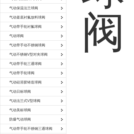
气动保温法兰球阀
气动釜底衬氟放料球阀
气动带手轮衬氟球阀
气动球阀
气动带手动不锈钢球阀
气动不锈钢V型对夹球阀
气动带手轮三通球阀
气动带手轮球阀
气动硅溶胶铸造球阀
气动日标球阀
气动法兰式V型球阀
气动美标球阀
防爆气动球阀
气动带手轮不锈钢三通球阀