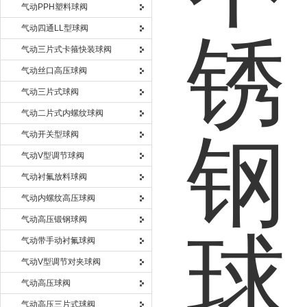
气动PPH塑料球阀
气动四通LL型球阀
气动三片式卡箍快装球阀
气动丝口高压球阀
气动三片式球阀
气动二片式内螺纹球阀
气动开关型球阀
气动V型调节球阀
气动衬氟放料球阀
气动内螺纹高压球阀
气动高压锻钢球阀
气动带手动衬氟球阀
气动V型调节对夹球阀
气动高压球阀
气动高压三片式球阀