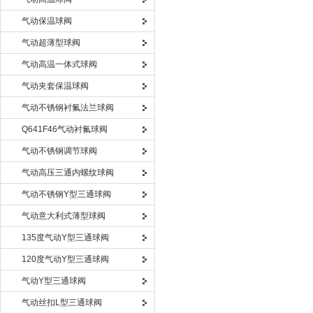
气动保温球阀
气动超薄型球阀
气动高温一体式球阀
气动夹套保温球阀
气动不锈钢衬氟法兰球阀
Q641F46气动衬氟球阀
气动不锈钢调节球阀
气动高压三通内螺纹球阀
气动不锈钢Y型三通球阀
气动意大利式薄型球阀
135度气动Y型三通球阀
120度气动Y型三通球阀
气动Y型三通球阀
气动丝扣L型三通球阀