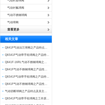
气动衬塑球阀
气动衬氟球阀
气动不锈钢球阀
气动球阀
查看更多
相关文章
Q641F气动法兰球阀之产品特点与技术性能参数应用
Q6S41F气动带手轮球阀之产品特性与工作原理简析
Q641F-16RL气动不锈钢球阀之产品特点与附件选项
Q641F气动不锈钢球阀之产品性能优点与附件选项
Q6S41F气动带手轮球阀之产品特点及工作原理
Q641F气动不锈钢球阀之产品性能优点及其附件选项
气动切断球阀之产品特点及其主要技术参数简析
Q6S41F气动带手轮球阀之工作原理及其主要产品特点