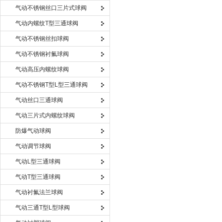
气动不锈钢丝口三片式球阀
气动内螺纹T型三通球阀
气动不锈钢丝扣球阀
气动不锈钢衬氟球阀
气动高压内螺纹球阀
气动不锈钢T型L型三通球阀
气动丝口三通球阀
气动三片式内螺纹球阀
防爆气动球阀
气动调节球阀
气动L型三通球阀
气动T型三通球阀
气动衬氟法兰球阀
气动三通T型L型球阀