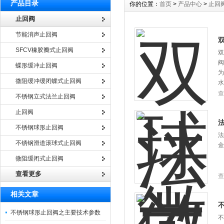
产品目录
你的位置：
首页
>
产品中心
>
止回
止回阀
节能消声止回阀
SFCV橡胶瓣式止回阀
双
阀
蝶形缓冲止回阀
为
微阻缓冲缓闭蝶式止回阀
水
查
不锈钢立式法兰止回阀
止回阀
不锈钢球形止回阀
法
不锈钢滑道滚球式止回阀
金
微阻缓闭式止回阀
查看更多
查
相关文章
不锈钢球形止回阀之主要技术参数
不