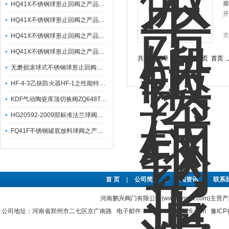
瓣
HQ41X不锈钢球形止回阀之产品特性与外形尺寸
开
HQ41X不锈钢球形止回阀之产品特点及技术参数
查
HQ41X不锈钢球形止回阀之产品特性有哪些？
HQ41X不锈钢球形止回阀之产品主要特点及其技术参数
共 3 条记录，当前 1 / 1 页 
无磨损滚球式不锈钢球形止回阀之主要技术参数及安装图
HF-4-3乙炔防火器HF-1之性能特点及适用范围
KDF气动陶瓷库顶切换阀ZQ648TC之产品特性与应用
HG20592-2009部标准法兰球阀之产品特点及应用
FQ41F不锈钢罐底放料球阀之产品主要特点及应用
首 页
|
公司简介
|
新闻资讯
|
联系
河南鹏兴阀门有限公司(www.hnpxv.com)主营
公司地址：河南省郑州市二七区京广南路 电子邮件：hnpxvalve@126.com
豫ICP