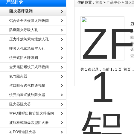
产品目录
你的位置：
首页
>
产品中心
>
阻火
阻火器呼吸阀
铝合金全天候阻火呼吸阀
Z
防爆阻火呼吸人孔
Z
阻
压力排放阀紧急泄放人孔
将
呼吸人孔紧急放空人孔
否
查
快开式阻火呼吸阀
全天候防爆快开式呼吸阀
共 1 条记录，当前 1 / 1 页 
氧气阻火器
丝口阻火透气帽通气帽
快开抽屉式波纹阻火器
阻火器阻火芯
衬PO带呼出接管阻火呼吸阀
波纹板式防爆轰型阻火器
衬PO管道阻火器