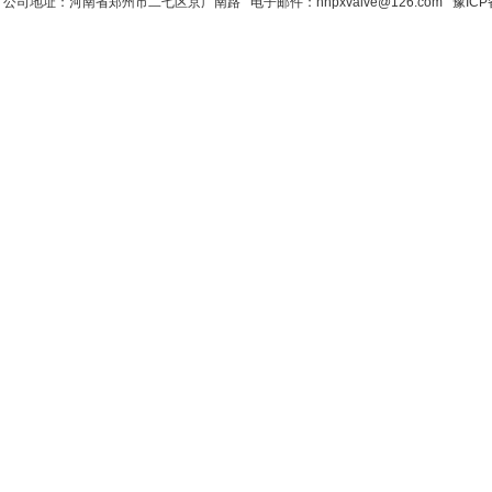
公司地址：河南省郑州市二七区京广南路 电子邮件：hnpxvalve@126.com
豫ICP