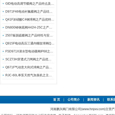
GID电动高调节蝶阀之产品特点及应用
D971F46电动衬氟蝶阀之产品结构特点与性能参数应用
Q41F浓硝酸C4钢球阀之产品优特点演化应用进程
DN800铸钢底阀H42H-25C之产品特性与应用
2507板脱硫蝶阀之产品特性与安装注意事项
Q915F电动高压三通内螺纹球阀Q914F之产品功能与应用
FSD971X潜水型电动碟阀IP68之产品性能特点与用途
SCZ73H穿透式刀闸阀之产品优点及特性应用
Q671F气动意大利式球阀之产品特点及其附件选项
RJC-60L单泵天然气加臭机之主要技术特点与工艺流程
首 页
|
公司简介
|
新闻资讯
|
联系
河南鹏兴阀门有限公司(www.hnpxv.com)主营