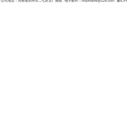
公司地址：河南省郑州市二七区京广南路 电子邮件：hnpxvalve@126.com
豫ICP