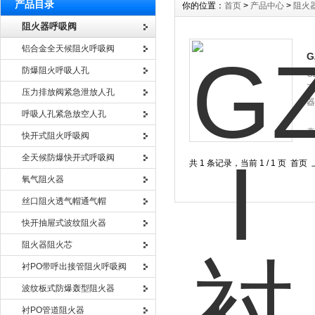
产品目录
你的位置：
首页
>
产品中心
>
阻火
阻火器呼吸阀
铝合金全天候阻火呼吸阀
G
防爆阻火呼吸人孔
G
工
压力排放阀紧急泄放人孔
器
呼吸人孔紧急放空人孔
查
快开式阻火呼吸阀
全天候防爆快开式呼吸阀
共 1 条记录，当前 1 / 1 页 
氧气阻火器
丝口阻火透气帽通气帽
快开抽屉式波纹阻火器
阻火器阻火芯
衬PO带呼出接管阻火呼吸阀
波纹板式防爆轰型阻火器
衬PO管道阻火器