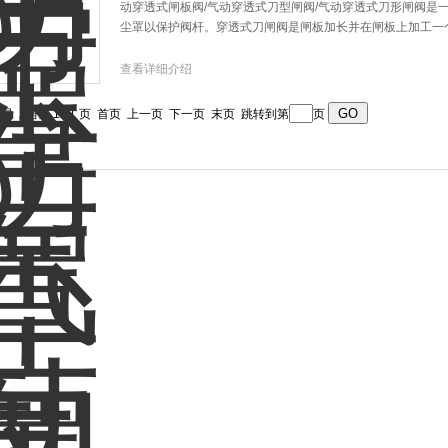
动穿透式闸板阀/气动穿透式刀型闸阀/气动穿透式刀形闸阀是
尘罩以保护阀杆。穿透式刀闸阀是闸板加长并在闸板上加工一
查看详细介绍
记录，当前 1 / 1 页 首页 上一页 下一页 末页 跳转到第
页