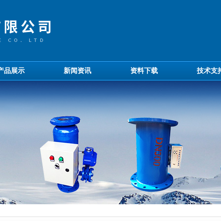
产品展示
新闻资讯
资料下载
技术支