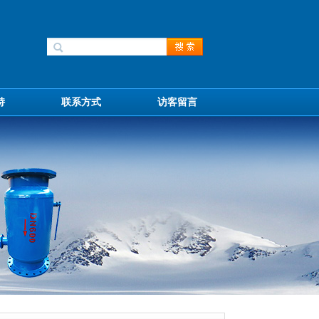
持
联系方式
访客留言