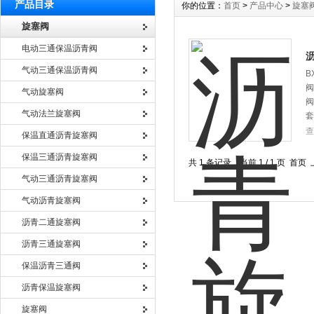
产品目录
你的位置：
首页
>
产品中心
>
旋塞
旋塞阀
电动三通保温沥青阀
气动三通保温沥青阀
B
阀
气动旋塞阀
阀
气动法兰旋塞阀
套
查
保温直通沥青旋塞阀
保温三通沥青旋塞阀
共 1 条记录，当前 1 / 1 页 
气动三通沥青旋塞阀
气动沥青旋塞阀
沥青二通旋塞阀
沥青三通旋塞阀
保温沥青三通阀
沥青保温旋塞阀
旋塞阀