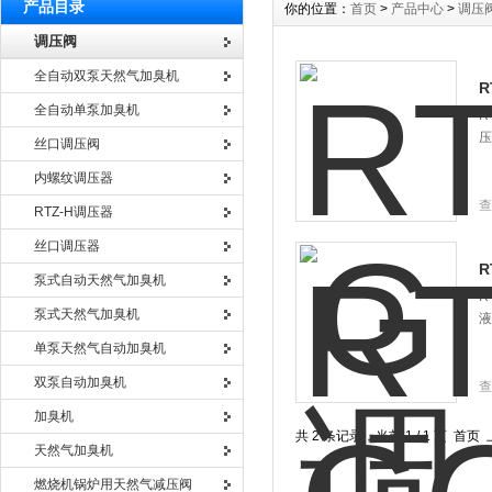
产品目录
你的位置：
首页
>
产品中心
>
调压
调压阀
全自动双泵天然气加臭机
R
全自动单泵加臭机
R
压
丝口调压阀
内螺纹调压器
查
RTZ-H调压器
丝口调压器
R
泵式自动天然气加臭机
R
泵式天然气加臭机
液
单泵天然气自动加臭机
双泵自动加臭机
查
加臭机
共 2 条记录，当前 1 / 1 页 
天然气加臭机
燃烧机锅炉用天然气减压阀