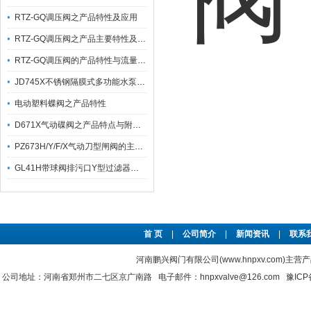
RTZ-GQ调压阀之产品特性及应用
RTZ-GQ调压阀之产品主要特性及其技术参数
RTZ-GQ调压阀的产品特性与流量对照表
JD745X不锈钢隔膜式多功能水泵控制阀之产品功能特点与应用
电动塑料蝶阀之产品特性
D671X气动碟阀之产品特点与附件选项
PZ673H/Y/F/X气动刀型闸阀的主要特点有哪些？
GL41H带球阀排污口Y型过滤器之产品主要特点及其分类说明
首 页
|
公司简介
|
新闻资讯
|
联系
河南鹏兴阀门有限公司(www.hnpxv.com)主营
公司地址：河南省郑州市二七区京广南路 电子邮件：hnpxvalve@126.com
豫ICP