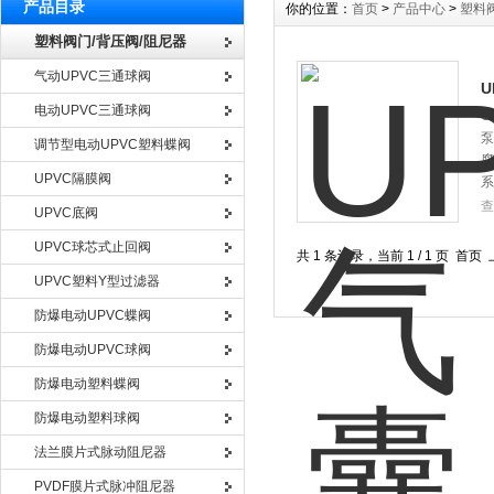
产品目录
你的位置：
首页
>
产品中心
>
塑料
塑料阀门/背压阀/阻尼器
气动UPVC三通球阀
电动UPVC三通球阀
U
泵
调节型电动UPVC塑料蝶阀
腐
UPVC隔膜阀
系
查
UPVC底阀
UPVC球芯式止回阀
共 1 条记录，当前 1 / 1 页 
UPVC塑料Y型过滤器
防爆电动UPVC蝶阀
防爆电动UPVC球阀
防爆电动塑料蝶阀
防爆电动塑料球阀
法兰膜片式脉动阻尼器
PVDF膜片式脉冲阻尼器